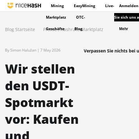
Mining
EasyMining
Live-
Anmelden
Marktplatz
OTC-
Sie sich uns 
Geschäfte
Blog
Blog Startseite
Presse
,
Hashrate-Marktplatz
Mehr
By Simon Halužan |
7 May 2026
Verpassen Sie nichts bei 
Wir stellen
den USDT-
Spotmarkt
vor: Kaufen
und