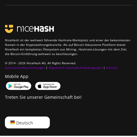
NiceHash ist der weltweit führende Hashrate-Marktplatz und einer der bekanntesten
Namen in der Kryptowährungsbranche. Als auf Bitcoin fokussierte Plattform bietet
NiceHash ein komplettes Ökosystem aus Mining-, Hashrate-Lösungen mit dem Ziel,
die Bitcoin-Einführung weltweit zu beschleunigen.
© 2014 - 2026 NiceHash AG. All Rights Reserved.
Datenschutzbestimmungen
|
Allgemeine Geschäftsftsbedingungen
|
Kontakt
Mobile App
Treten Sie unserer Gemeinschaft bei!
English
Deutsch
Русский