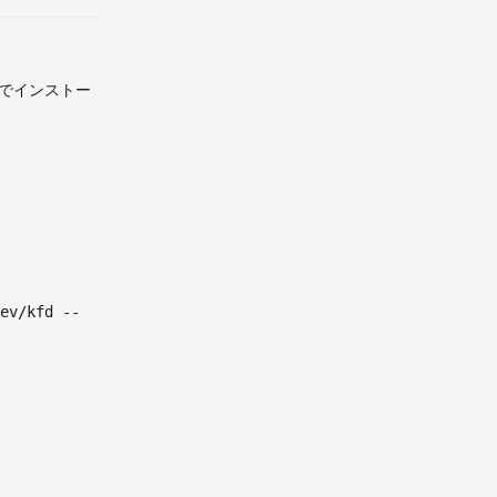
ドでインストー
ev/kfd --
。