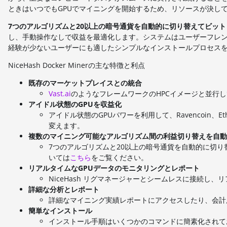
ときはいつでもGPUでマイニングを開始するため、リソースが決し
7つのアルゴリズムと20以上の暗号通貨を自動的に切り替えてビッ
し、手動操作なしで収益を最適化します。システムはユーザーフレンド
経験が少ないユーザーにも適したシンプルなインストールプロセス
NiceHash Docker Minerの主な特徴と利点
既存のマーケットプレイスとの統合
Vast.ai
のようなフレームワークのHPCイメージと並行
アイドル状態のGPUを収益化
アイドル状態のGPUパワーを利用して、Ravencoin、E
変えます。
複数のマイニング可能なアルゴリズム間の利益切り替えを自動
7つのアルゴリズムと20以上の暗号通貨を自動的に切り替
いては
こちら
をご覧ください。
リアルタイムなGPUデータのモニタリングとレポート
NiceHash リグマネージャーとシームレスに接続し
詳細な分析とレポート
詳細なマイニング実績レポートにアクセスしたり、会計
簡単なインストール
インストール手順はいくつかのコマンドに簡素化されてお