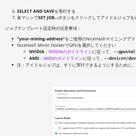
SELECT AND SAVE
を実行する
各マシンで
SET JOB...
ボタンをクリックしてアイドルジョブを
ジョブテンプレート設定時の注意事項：
"your-mining-address"
をご使用のNiceHashマイニングア
NiceHash Miner DockerでGPUを選択してください
NVIDIA
：
NVIDIAのガイドライン
に従って、
--gpus=al
AMD
：
AMDのガイドライン
に従って、
--device=/dev
注：アイドルジョブは、すぐに実行できるようにするために、