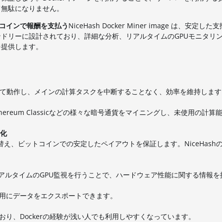
て無駄になりません。
トコインで報酬を支払う
NiceHash Docker Miner image は、安定し
リーに設計されており、詳細な分析、リアルタイムのGPUモニタリング、
を提供します。
して動作し、メインの計算タスクを中断することなく、効率を維持します
thereum Classicなどの様々な暗号通貨をマイニングし、未使用の計
化
え、ビットコインでの安定したペイアウトを保証します。NiceHash
、リアルタイムのGPU監視を行うことで、ハードウェア性能に関する情報
用にデータをエクスポートできます。
り、Dockerの経験が浅い人でも利用しやすくなっています。