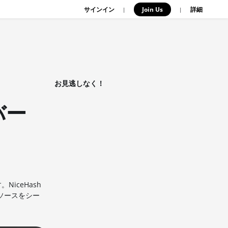
サインイン
Join Us
|
|
詳細
お見逃しなく！
バー
NiceHash
リソースをシー