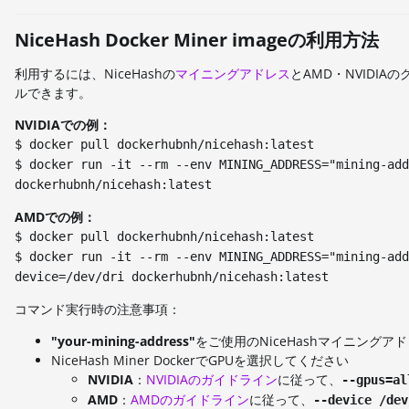
NiceHash Docker Miner imageの利用方法
利用するには、NiceHashの
マイニングアドレス
とAMD・NVIDI
ルできます。
NVIDIAでの例：
$ docker pull dockerhubnh/nicehash:latest
$ docker run -it --rm --env MINING_ADDRESS="mining-add
dockerhubnh/nicehash:latest
AMDでの例：
$ docker pull dockerhubnh/nicehash:latest
$ docker run -it --rm --env MINING_ADDRESS="mining-add
device=/dev/dri dockerhubnh/nicehash:latest
コマンド実行時の注意事項：
"your-mining-address"
をご使用のNiceHashマイニングア
NiceHash Miner DockerでGPUを選択してください
NVIDIA
：
NVIDIAのガイドライン
に従って、
--gpus=al
AMD
：
AMDのガイドライン
に従って、
--device /dev