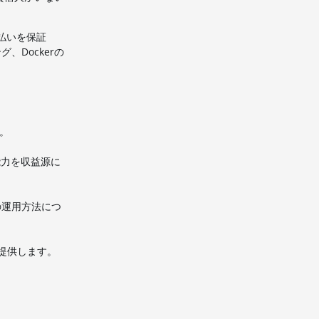
た支払いを保証
Dockerの
。
算能力を収益源に
の運用方法につ
を提供します。