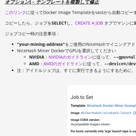
オプション1 - テンプレートを複製して修正
このリンク
に従ってDocker Image Templateをvastから自動コピ
コピーしたら、ジョブを
SELECT
し、
CREATE A JOB
タブでマシンに
ジョブコピー時の注意事項：
"your-mining-address"
をご使用のNiceHashマイニングア
NiceHash Miner DockerでGPUを選択してください
NVIDIA
：
NVIDIAのガイドライン
に従って、
--gpus=al
AMD
：
AMDのガイドライン
に従って、
--device=/dev
注：アイドルジョブは、すぐに実行できるようにするために、