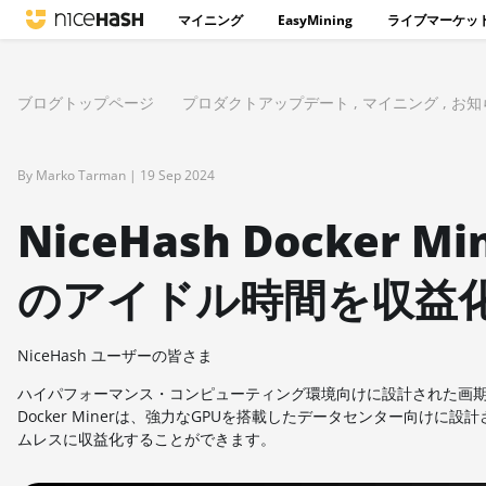
マイニング
EasyMining
ライブマーケッ
ブログトップページ
プロダクトアップデート
,
マイニング
,
お知
By Marko Tarman |
19 Sep 2024
NiceHash Docker
のアイドル時間を収益
NiceHash ユーザーの皆さま
ハイパフォーマンス・コンピューティング環境向けに設計された画
Docker Minerは、強力なGPUを搭載したデータセンター向
ムレスに収益化することができます。