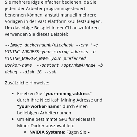
Sie mehrere Rigs einfacher bedienen, da Sie
jeden der Arbeiter programmgesteuert
benennen können, anstatt manuell mehrere
Vorlagen in der Vast-Plattform-GUI festzulegen.
Um das obige Beispiel in der CLI auszuführen,
verwenden Sie dieses Beispiel:
--image dockerhubnh/nicehash --env '-e
MINING_ADDRESS=your-mining-address -e
MINING_WORKER_NAME=your-preferred-
worker-name' --onstart /opt/nhm4/nhm4 -b
debug --disk 16 --ssh
Zusätzliche Hinweise:
Ersetzen Sie
"your-mining-address"
durch Ihre NiceHash Mining Adresse und
"your-worker-name"
durch einen
beliebigen Arbeiternamen.
Um eine bestimmte GPU für NiceHash
Miner Docker auszuwählen:
NVIDIA Systeme
: Fügen Sie
-