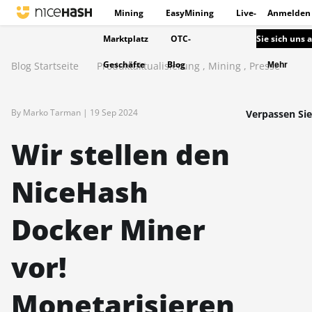
Mining
EasyMining
Live-
Anmelden
Marktplatz
OTC-
Sie sich uns 
Geschäfte
Blog
Blog Startseite
Produktaktualisierung
,
Mining
,
Presse
Mehr
By Marko Tarman |
19 Sep 2024
Verpassen Sie
Wir stellen den
NiceHash
Docker Miner
vor!
Monetarisieren