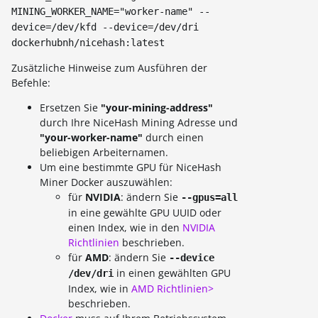
MINING_WORKER_NAME="worker-name" --
device=/dev/kfd --device=/dev/dri
dockerhubnh/nicehash:latest
Zusätzliche Hinweise zum Ausführen der
Befehle:
Ersetzen Sie
"your-mining-address"
durch Ihre NiceHash Mining Adresse und
"your-worker-name"
durch einen
beliebigen Arbeiternamen.
Um eine bestimmte GPU für NiceHash
Miner Docker auszuwählen:
für
NVIDIA
: ändern Sie
--gpus=all
in eine gewählte GPU UUID oder
einen Index, wie in den
NVIDIA
Richtlinien
beschrieben.
für
AMD
: ändern Sie
--device
in einen gewählten GPU
/dev/dri
Index, wie in
AMD Richtlinien>
beschrieben.