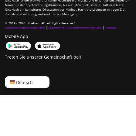
NiceHash ist der weltweit führende Hashrate-Marktplatz und einer der bekanntesten
Namen in der Kryptowährungsbranche. Als auf Bitcoin fokussierte Plattform bietet
NiceHash ein komplettes Ökosystem aus Mining-, Hashrate-Lösungen mit dem Ziel,
die Bitcoin-Einführung weltweit zu beschleunigen.
© 2014 - 2026 NiceHash AG. All Rights Reserved.
Datenschutzbestimmungen
|
Allgemeine Geschäftsftsbedingungen
|
Kontakt
Mobile App
Treten Sie unserer Gemeinschaft bei!
English
Deutsch
Русский
中文
Deutsch
Português