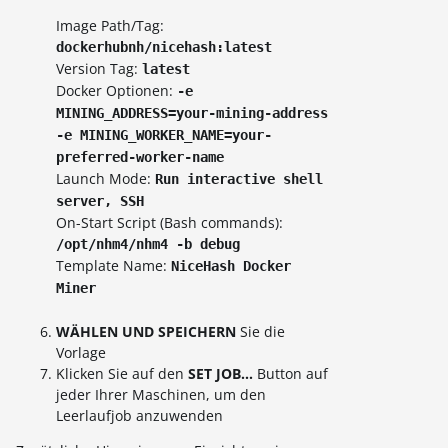
Image Path/Tag:
dockerhubnh/nicehash:latest
Version Tag:
latest
Docker Optionen:
-e
MINING_ADDRESS=your-mining-address
-e MINING_WORKER_NAME=your-
preferred-worker-name
Launch Mode:
Run interactive shell
server, SSH
On-Start Script (Bash commands):
/opt/nhm4/nhm4 -b debug
Template Name:
NiceHash Docker
Miner
WÄHLEN UND SPEICHERN
Sie die
Vorlage
Klicken Sie auf den
SET JOB...
Button auf
jeder Ihrer Maschinen, um den
Leerlaufjob anzuwenden