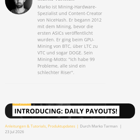
Marko ist Mining-Hardware-
Spezialist und Content-Creator
von NiceHash. Er begann 2012
mit dem Mining, bevor die
ersten ASICs veröffentlicht
wurden. Er ging beim GPU-
Mining von BTC, über LTC zu
VTC und sogar DOGE. Sein
Mining-Motto: "Ich habe 99
Probleme, alle sind ein
schlechter Riser".
Anleitungen & Tutorials
,
Produktupdates
|
Durch Marko Tarman
|
23 Jul 2026