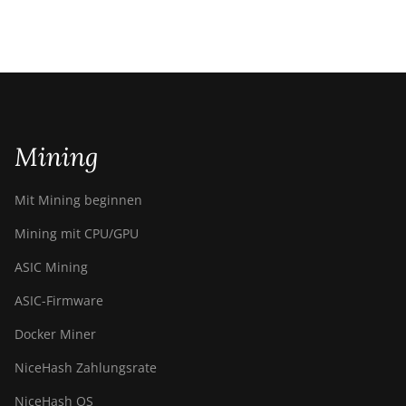
Mining
Mit Mining beginnen
Mining mit CPU/GPU
ASIC Mining
ASIC-Firmware
Docker Miner
NiceHash Zahlungsrate
NiceHash OS