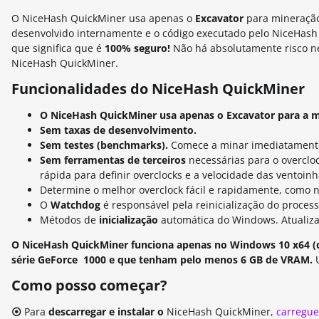
O NiceHash QuickMiner usa apenas o
Excavator
para mineraçã
desenvolvido internamente e o código executado pelo NiceHash 
que significa que é
100% seguro!
Não há absolutamente risco ne
NiceHash QuickMiner.
Funcionalidades do NiceHash QuickMiner
O NiceHash QuickMiner usa apenas o Excavator para a 
Sem taxas de desenvolvimento.
Sem testes (benchmarks).
Comece a minar imediatament
Sem ferramentas de terceiros
necessárias para o overclo
rápida para definir overclocks e a velocidade das ventoinh
Determine o melhor overclock fácil e rapidamente, como n
O
Watchdog
é responsável pela reinicialização do proces
Métodos de
inicialização
automática do Windows. Atualiz
O NiceHash QuickMiner funciona apenas no Windows 10 x64 (q
série GeForce 1000 e que tenham pelo menos 6 GB de VRAM.
Como posso começar?
⦿
Para
descarregar e instalar o
NiceHash QuickMiner,
carregue