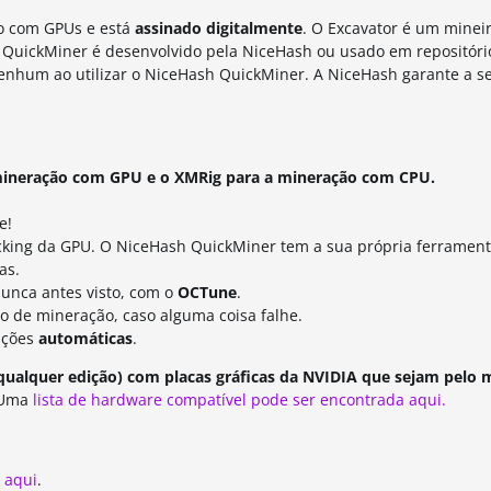
o com GPUs e está
assinado digitalmente
. O Excavator é um minei
QuickMiner é desenvolvido pela NiceHash ou usado em repositório
nhum ao utilizar o NiceHash QuickMiner. A NiceHash garante a s
mineração com GPU e o XMRig para a mineração com CPU.
e!
cking da GPU. O NiceHash QuickMiner tem a sua própria ferramen
as.
unca antes visto, com o
OCTune
.
so de mineração, caso alguma coisa falhe.
ações
automáticas
.
ualquer edição) com placas gráficas da NVIDIA que sejam pelo 
Uma
lista de hardware compatível pode ser encontrada aqui.
 aqui
.