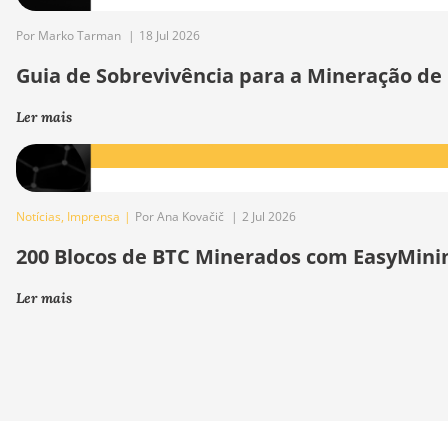
Por Marko Tarman
|
18 Jul 2026
Guia de Sobrevivência para a Mineração de
Ler mais
Notícias
,
Imprensa
|
Por Ana Kovačič
|
2 Jul 2026
200 Blocos de BTC Minerados com EasyMini
Ler mais