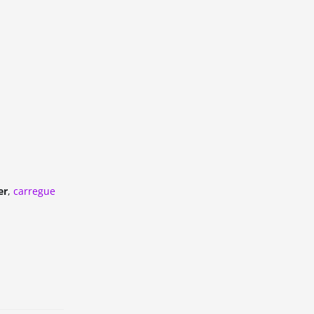
er
,
carregue