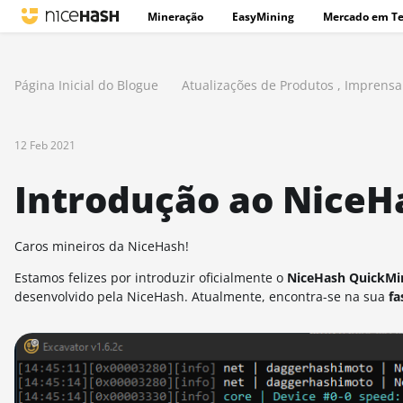
Mineração
EasyMining
Mercado em T
Página Inicial do Blogue
Atualizações de Produtos
,
Imprensa
12 Feb 2021
Introdução ao NiceH
Caros mineiros da NiceHash!
Estamos felizes por introduzir oficialmente o
NiceHash QuickMi
desenvolvido pela NiceHash. Atualmente, encontra-se na sua
fa