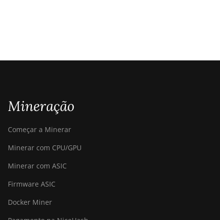
Mineração
Começar a Minerar
Minerar com CPU/GPU
Minerar com ASIC
Firmware ASIC
Docker Miner