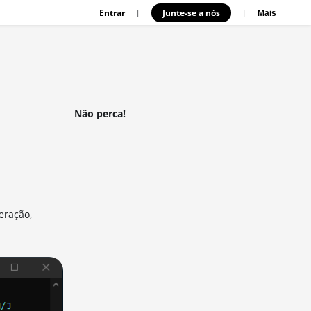
Entrar
Junte-se a nós
|
|
Mais
Não perca!
eração,