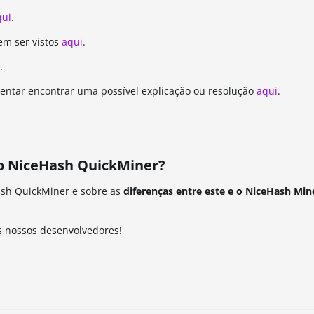
qui
.
m ser vistos
aqui
.
.
entar encontrar uma possível explicação ou resolução
aqui
.
 o NiceHash QuickMiner?
ash QuickMiner e sobre as
diferenças entre este e o NiceHash Min
s nossos desenvolvedores!