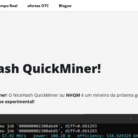
empo Real
ofertas OTC
Blogue
ash QuickMiner!
ner
! O NiceHash QuickMiner ou
NHQM
é um mineiro da próxima g
se experimental!