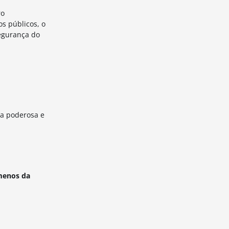
ro
s públicos, o
egurança do
ta poderosa e
menos da