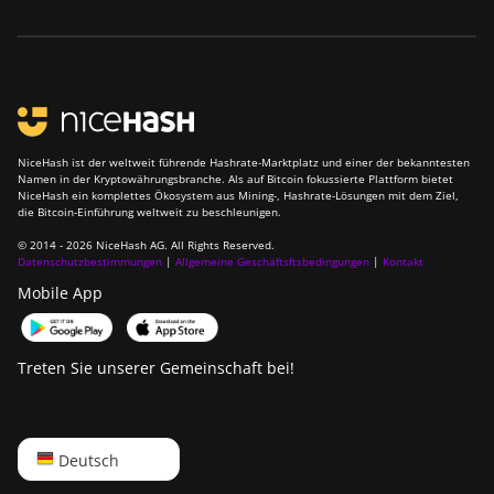
NiceHash ist der weltweit führende Hashrate-Marktplatz und einer der bekanntesten
Namen in der Kryptowährungsbranche. Als auf Bitcoin fokussierte Plattform bietet
NiceHash ein komplettes Ökosystem aus Mining-, Hashrate-Lösungen mit dem Ziel,
die Bitcoin-Einführung weltweit zu beschleunigen.
© 2014 - 2026 NiceHash AG. All Rights Reserved.
Datenschutzbestimmungen
|
Allgemeine Geschäftsftsbedingungen
|
Kontakt
Mobile App
Treten Sie unserer Gemeinschaft bei!
English
Deutsch