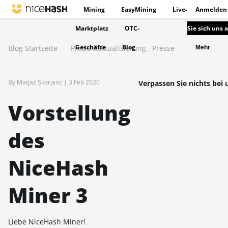
Mining
EasyMining
Live-
Anmelden
Marktplatz
OTC-
Sie sich uns 
Geschäfte
Blog
Blog Startseite
Produktaktualisierung
,
Presse
Mehr
By Matjaz Skorjanc |
3 Feb 2020
Verpassen Sie nichts bei 
Vorstellung
des
NiceHash
Miner 3
Liebe NiceHash Miner!