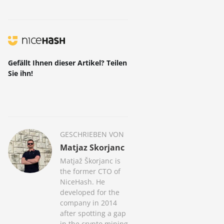
Gefällt Ihnen dieser Artikel? Teilen
Sie ihn!
GESCHRIEBEN VON
Matjaz Skorjanc
Matjaž Škorjanc is
the former CTO of
NiceHash. He
developed for the
company in 2014
after spotting a gap
in the crypto mining