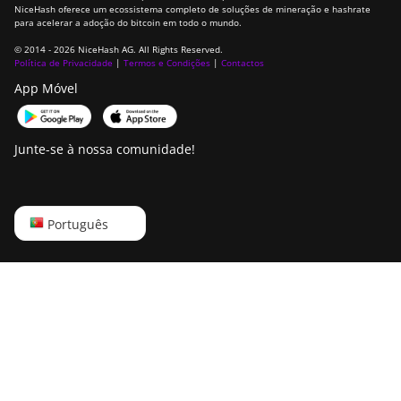
NiceHash oferece um ecossistema completo de soluções de mineração e hashrate
para acelerar a adoção do bitcoin em todo o mundo.
© 2014 - 2026 NiceHash AG. All Rights Reserved.
Política de Privacidade
|
Termos e Condições
|
Contactos
App Móvel
Junte-se à nossa comunidade!
English
Português
Русский
中文
Deutsch
Português
Español