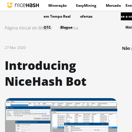
Mineração
EasyMining
Mercado
Ent
em Tempo Real
ofertas
se a n
OTC
Blogue
Página Inicial do Blogue
Imprensa
Ma
27 Mar 2020
Não 
Introducing
NiceHash Bot