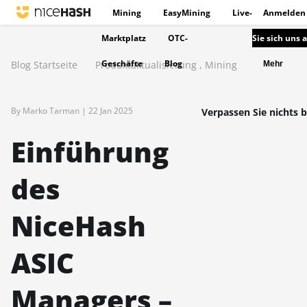
Mining
EasyMining
Live-
Anmelden
Marktplatz
OTC-
Sie sich uns 
Geschäfte
Blog
Blog Startseite
Produktaktualisierung
,
Mining
Mehr
By Marko Tarman |
22 Jan 2025
Verpassen Sie nichts b
Einführung
des
NiceHash
ASIC
Managers –