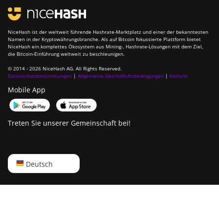
NiceHash ist der weltweit führende Hashrate-Marktplatz und einer der bekanntesten
Namen in der Kryptowährungsbranche. Als auf Bitcoin fokussierte Plattform bietet
NiceHash ein komplettes Ökosystem aus Mining-, Hashrate-Lösungen mit dem Ziel,
die Bitcoin-Einführung weltweit zu beschleunigen.
© 2014 - 2026 NiceHash AG. All Rights Reserved.
Datenschutzbestimmungen
|
Allgemeine Geschäftsftsbedingungen
|
Kontakt
Mobile App
Treten Sie unserer Gemeinschaft bei!
English
Deutsch
Русский
中文
Deutsch