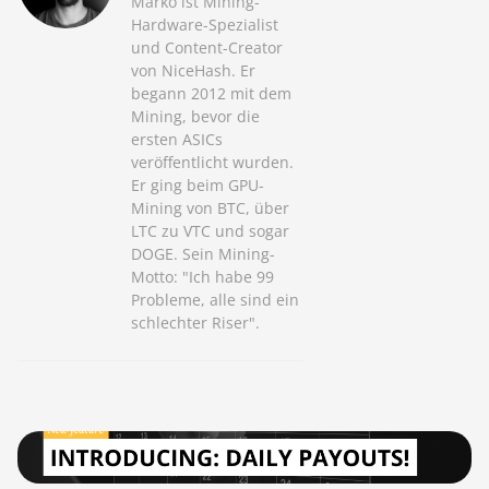
Marko ist Mining-
Hardware-Spezialist
und Content-Creator
von NiceHash. Er
begann 2012 mit dem
Mining, bevor die
ersten ASICs
veröffentlicht wurden.
Er ging beim GPU-
Mining von BTC, über
LTC zu VTC und sogar
DOGE. Sein Mining-
Motto: "Ich habe 99
Probleme, alle sind ein
schlechter Riser".