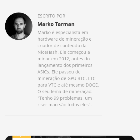
ESCRITO POR
Marko Tarman
Marko é especialista em
hardware de mineração e
criador de conteúdo da
NiceHash. Ele começou a
minar em 2012, antes do
lançamento dos primeiros
ASICs. Ele passou de
mineração de GPU BTC, LTC
para VTC e até mesmo DOGE.
O seu lema de mineração:
"Tenho 99 problemas, um
riser mau são todos eles".