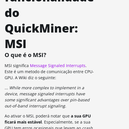
do
QuickMiner:
MSI
O que é o MSI?
MSI significa
Message Signaled Interrupts
.
Este é um metodo de comunicação entre CPU-
GPU. A Wiki diz o seguinte:
... While more complex to implement in a
device, message signaled interrupts have
some significant advantages over pin-based
out-of-band interrupt signaling.
Ao ativar o MSI, poderá notar que
a sua GPU
ficará mais estável
. Especialmente, se a sua
GPU tem erros ocasionais que levam ao
crash