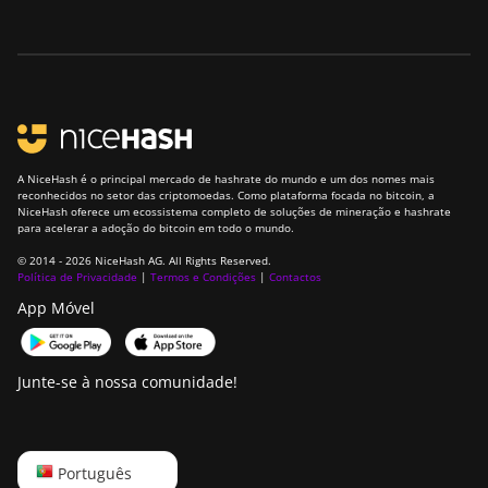
A NiceHash é o principal mercado de hashrate do mundo e um dos nomes mais
reconhecidos no setor das criptomoedas. Como plataforma focada no bitcoin, a
NiceHash oferece um ecossistema completo de soluções de mineração e hashrate
para acelerar a adoção do bitcoin em todo o mundo.
© 2014 - 2026 NiceHash AG. All Rights Reserved.
Política de Privacidade
|
Termos e Condições
|
Contactos
App Móvel
Junte-se à nossa comunidade!
English
Português