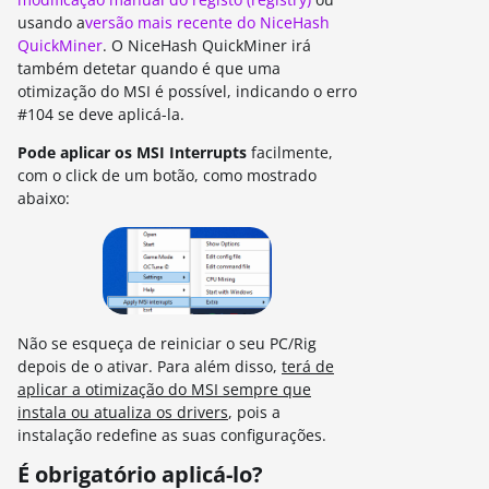
usando a
versão mais recente do NiceHash
QuickMiner
. O NiceHash QuickMiner irá
também detetar quando é que uma
otimização do MSI é possível, indicando o erro
#104 se deve aplicá-la.
Pode aplicar os MSI Interrupts
facilmente,
com o click de um botão, como mostrado
abaixo:
Não se esqueça de reiniciar o seu PC/Rig
depois de o ativar. Para além disso,
terá de
aplicar a otimização do MSI sempre que
instala ou atualiza os drivers
, pois a
instalação redefine as suas configurações.
É obrigatório aplicá-lo?