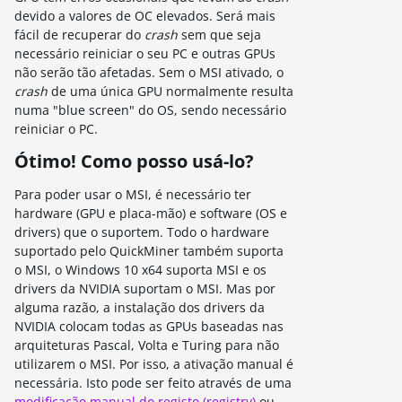
devido a valores de OC elevados. Será mais
fácil de recuperar do
crash
sem que seja
necessário reiniciar o seu PC e outras GPUs
não serão tão afetadas. Sem o MSI ativado, o
crash
de uma única GPU normalmente resulta
numa "blue screen" do OS, sendo necessário
reiniciar o PC.
Ótimo! Como posso usá-lo?
Para poder usar o MSI, é necessário ter
hardware (GPU e placa-mão) e software (OS e
drivers) que o suportem. Todo o hardware
suportado pelo QuickMiner também suporta
o MSI, o Windows 10 x64 suporta MSI e os
drivers da NVIDIA suportam o MSI. Mas por
alguma razão, a instalação dos drivers da
NVIDIA colocam todas as GPUs baseadas nas
arquiteturas Pascal, Volta e Turing para não
utilizarem o MSI. Por isso, a ativação manual é
necessária. Isto pode ser feito através de uma
modificação manual do registo (registry)
ou