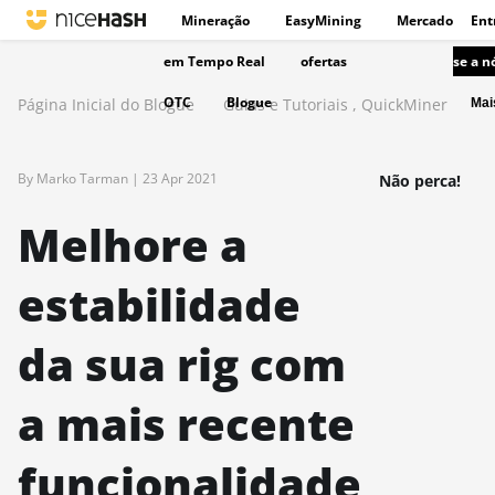
Mineração
EasyMining
Mercado
Ent
em Tempo Real
ofertas
se a n
OTC
Blogue
Página Inicial do Blogue
Guias e Tutoriais
,
QuickMiner
Ma
By Marko Tarman |
23 Apr 2021
Não perca!
Melhore a
estabilidade
da sua rig com
a mais recente
funcionalidade