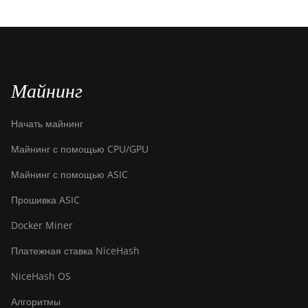
Майнинг
Начать майнинг
Майнинг с помощью CPU/GPU
Майнинг с помощью ASIC
Прошивка ASIC
Docker Miner
Платежная ставка NiceHash
NiceHash OS
Алгоритмы