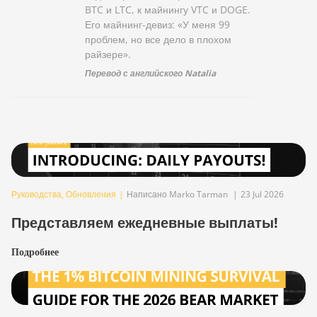
BTC и LTC, к майнингу VTC и DOGE.
Его майнинг-девиз: «У меня 99
проблем, но все дело в плохом
райзере».
Перевод с английского Natalia
Руководства
,
Обновления
|
Написано Marko Tarman
|
23 Jul 2026
Представляем ежедневные выплаты!
Подробнее