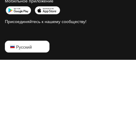
Мобильное приложение
Присоединяйтесь к нашему сообществу!
English
Русский
Русский
中文
Deutsch
Português
Español
Français
日本語