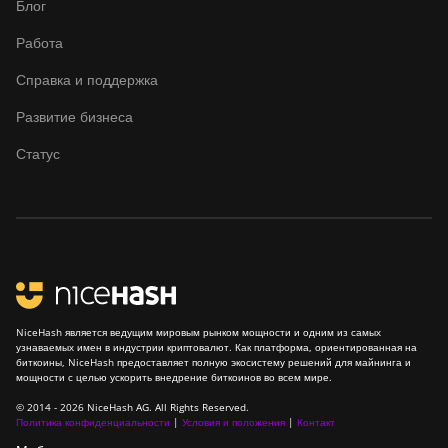
Блог
Работа
Справка и поддержка
Развитие бизнеса
Статус
NiceHash является ведущим мировым рынком мощности и одним из самых
узнаваемых имен в индустрии криптовалют. Как платформа, ориентированная на
биткоины, NiceHash предоставляет полную экосистему решений для майнинга и
мощности с целью ускорить внедрение биткоинов во всем мире.
© 2014 - 2026 NiceHash AG. All Rights Reserved.
Политика конфиденциальности
|
Условия и положения
|
Контакт