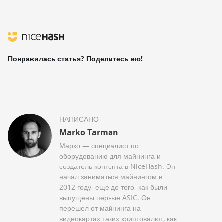
Понравилась статья? Поделитесь ею!
НАПИСАНО
Marko Tarman
Марко — специалист по
оборудованию для майнинга и
создатель контента в NiceHash. Он
начал заниматься майнингом в
2012 году, еще до того, как были
выпущены первые ASIC. Он
перешел от майнинга на
видеокартах таких криптовалют, как