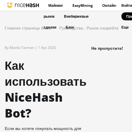
Майнинг
EasyMining
Онлайн-
Войти
рынок
Внебиржевые
Пр
сделки
Блог
Главная страница блога
Руководства
,
Рынок хэшрейта
Еще
By Marko Tarman |
1 Apr 2020
Не пропустите!
Как
использовать
NiceHash
Bot?
Если вы хотите покупать мощность для