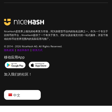
NiceHash是世界上领先的哈希算力市场，同为加密货币业内的知名品牌之一。作为一个专注于
比特币的平台，NiceHash提供了一个有关于算力、挖矿以及款项支付的一站式服务，并旨于推
动比特币在世界范围内的实际应用与推广。
© 2014 - 2026 NiceHash AG. All Rights Reserved.
隐私政策
|
条款和条件
|
联系方式
移动应用App
加入我们的社区！
English
中文
Русский