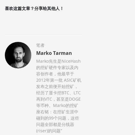
喜欢这篇文章？分享给其他人！
笔者
Marko Tarman
Marko先生是NiceHash
的挖矿硬件专家以及内
容创作者，他最早于
2012年第一批 ASIC矿机
发布之前便开始挖矿，
经历了显卡挖BTC、LTC
再到VTC，甚至是DOGE
等币种。Marko的挖矿
座右铭：在挖矿生涯中
碰到的99个问题，这些
问题全部都是分线器
(riser)的问题”