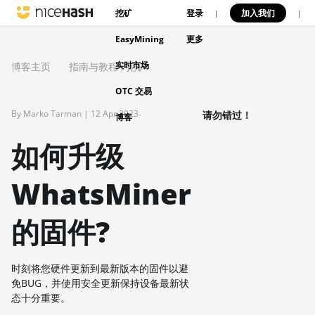
挖矿
登录
加入我们
|
|
EasyMining
更多
实时市场
博客主页
指南与教程
,
挖矿
OTC 交易
By Marko Tarman |
12 Apr 2023
请勿错过！
博客
如何升级
WhatsMiner
的固件?
时刻将您硬件更新到最新版本的固件以避
免BUG，并使用安全更新保持设备最新状
态十分重要。