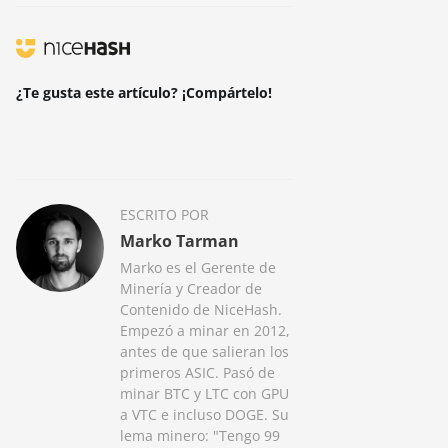
¿Te gusta este artículo? ¡Compártelo!
ESCRITO POR
Marko Tarman
Marko es el Gerente de
Minería y Creador de
Contenido de NiceHash.
Empezó a minar en 2012,
antes de que salieran los
primeros ASIC. Pasó de
minar BTC y LTC con GPU
a VTC e incluso DOGE. Su
lema minero: "Tengo 99