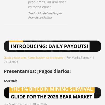
problemas, un mal riser
es todos ellos".
Traducido del inglés por
Francisco Molina
Guías y tutoriales
,
Actualización de productos
|
Por Marko Tarman
|
23 Jul 2026
Presentamos: ¡Pagos diarios!
Leer más
Por Marko Tarman
|
18 Jul 2026