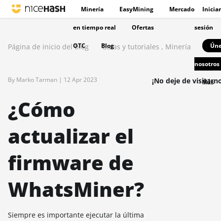
Minería
EasyMining
Mercado
Iniciar
en tiempo real
Ofertas
sesión
OTC
Blog
Úne
Página de inicio del blog
Guías y tutoriales
,
Minería
nosotros
By Marko Tarman |
12 Apr 2023
¡No deje de visitarn
Más
¿Cómo
actualizar el
firmware de
WhatsMiner?
Siempre es importante ejecutar la última