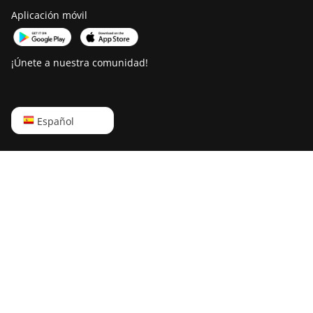
Aplicación móvil
¡Únete a nuestra comunidad!
English
Español
Русский
中文
Deutsch
Português
Español
Français
日本語