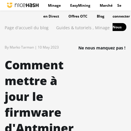
Minage
EasyMining
Marché
Se
en Direct
Offres OTC
Blog
connecter
Nous
Page d'accueil du blog
Guides & tutoriels
,
Minage
By Marko Tarman |
10 May 2023
Ne nous manquez pas !
Comment
mettre à
jour le
firmware
d'Antminer