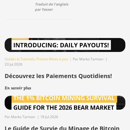
Traduit de l'anglais
par Yasser
Guides & Tutoriels
,
Produit Mises à jour
|
Par Marko Tarman
|
23 Jul 2026
Découvrez les Paiements Quotidiens!
En savoir plus
Par Marko Tarman
|
18 Jul 2026
Le Guide de Survie du Minage de Bitcoin