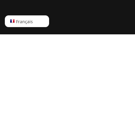
English
Français
Русский
中文
Deutsch
Português
Español
Français
日本語