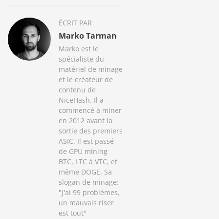
ÉCRIT PAR
Marko Tarman
Marko est le
spécialiste du
matériel de minage
et le créateur de
contenu de
NiceHash. Il a
commencé à miner
en 2012 avant la
sortie des premiers
ASIC. Il est passé
de GPU mining
BTC, LTC à VTC, et
même DOGE. Sa
slogan de minage:
"J'ai 99 problèmes,
un mauvais riser
est tout"