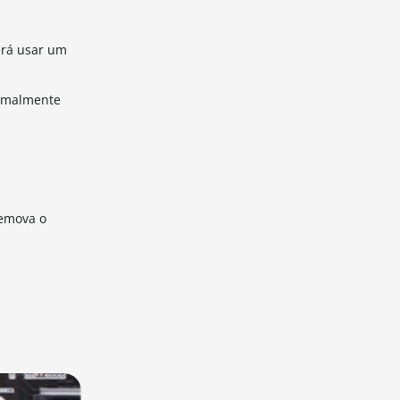
erá usar um
rmalmente
emova o