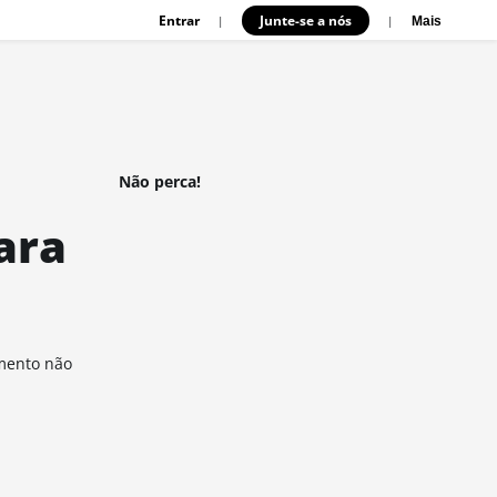
Entrar
Junte-se a nós
|
|
Mais
Não perca!
ara
amento não