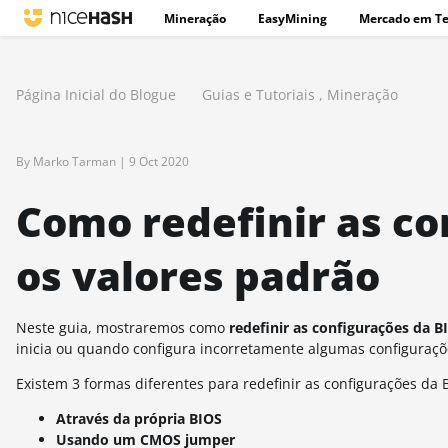
Mineração
EasyMining
Mercado em T
Página Inicial do Blogue
Guias e Tutoriais
,
Mineração
By Marko Tarman |
9 Oct 2020
Como redefinir as co
os valores padrão
Neste guia, mostraremos como
redefinir as configurações da B
inicia ou quando configura incorretamente algumas configuraçõ
Existem 3 formas diferentes para redefinir as configurações da
Através da própria BIOS
Usando um CMOS jumper