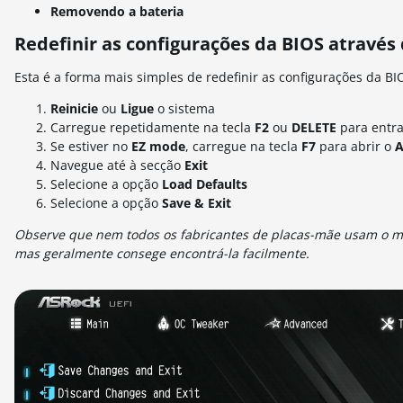
Removendo a bateria
Redefinir as configurações da BIOS através
Esta é a forma mais simples de redefinir as configurações da BIO
Reinicie
ou
Ligue
o sistema
Carregue repetidamente na tecla
F2
ou
DELETE
para entr
Se estiver no
EZ mode
, carregue na tecla
F7
para abrir o
A
Navegue até à secção
Exit
Selecione a opção
Load Defaults
Selecione a opção
Save & Exit
Observe que nem todos os fabricantes de placas-mãe usam o me
mas geralmente consege encontrá-la facilmente.