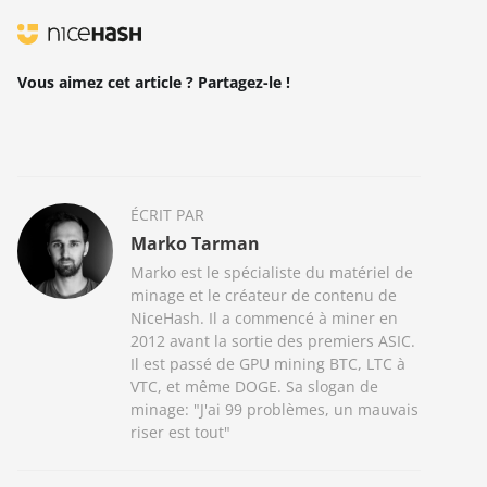
Vous aimez cet article ? Partagez-le !
ÉCRIT PAR
Marko Tarman
Marko est le spécialiste du matériel de
minage et le créateur de contenu de
NiceHash. Il a commencé à miner en
2012 avant la sortie des premiers ASIC.
Il est passé de GPU mining BTC, LTC à
VTC, et même DOGE. Sa slogan de
minage: "J'ai 99 problèmes, un mauvais
riser est tout"