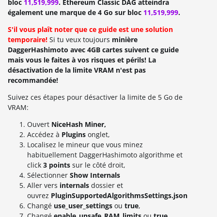
bloc
11,519,999
. Ethereum Classic DAG atteindra
également une marque de 4 Go sur bloc
11,519,999
.
S'il vous plaît noter que ce guide est une solution
temporaire!
Si tu veux toujours
minière
DaggerHashimoto avec 4GB cartes suivent ce guide
mais vous le faites à vos risques et périls! La
désactivation de la limite VRAM n'est pas
recommandée!
Suivez ces étapes pour désactiver la limite de 5 Go de
VRAM:
Ouvert
NiceHash Miner,
Accédez à
Plugins
onglet,
Localisez le mineur que vous minez
habituellement DaggerHashimoto algorithme et
click
3 points
sur le côté droit,
Sélectionner
Show Internals
Aller vers
internals
dossier et
ouvrez
PluginSupportedAlgorithmsSettings.json
Changé
use_user_settings
ou
true
,
Changé
enable_unsafe_RAM_limits
ou
true
,