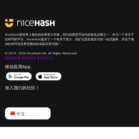
NiceHash是世界上领先的哈希算力市场，同为加密货币业内的知名品牌之一。作为一个专注于
比特币的平台，NiceHash提供了一个有关于算力、挖矿以及款项支付的一站式服务，并旨于推
动比特币在世界范围内的实际应用与推广。
© 2014 - 2026 NiceHash AG. All Rights Reserved.
隐私政策
|
条款和条件
|
联系方式
移动应用App
加入我们的社区！
English
中文
Русский
中文