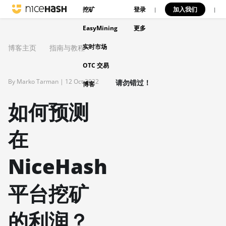
挖矿
登录
加入我们
|
|
EasyMining
更多
实时市场
博客主页
指南与教程
OTC 交易
By Marko Tarman |
12 Oct 2022
请勿错过！
博客
如何预测
在
NiceHash
平台挖矿
的利润？