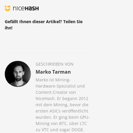
Gefällt Ihnen dieser Artikel? Teilen Sie
ihn!
GESCHRIEBEN VON
Marko Tarman
Marko ist Mining-
Hardware-Spezialist und
Content-Creator von
NiceHash. Er begann 2012
mit dem Mining, bevor die
ersten ASICs veröffentlicht
wurden. Er ging beim GPU-
Mining von BTC, über LTC
zu VTC und sogar DOGE.