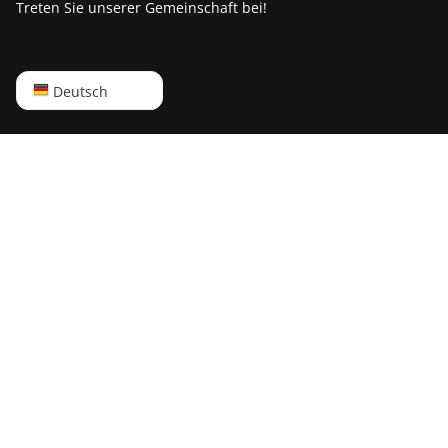
Treten Sie unserer Gemeinschaft bei!
English
Deutsch
Русский
中文
Deutsch
Português
Español
Français
日本語