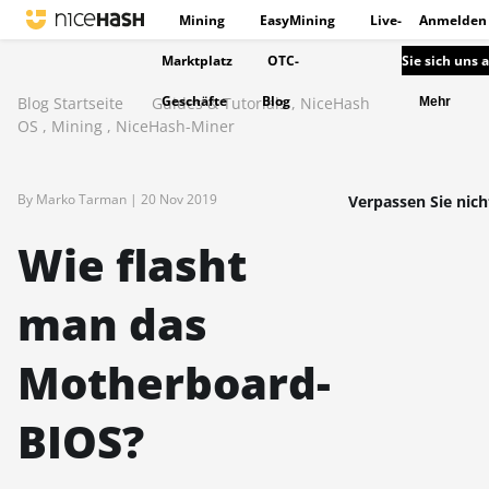
Mining
EasyMining
Live-
Anmelden
Marktplatz
OTC-
Sie sich uns 
Geschäfte
Blog
Blog Startseite
Guides & Tutorials
,
NiceHash
Mehr
OS
,
Mining
,
NiceHash-Miner
By Marko Tarman |
20 Nov 2019
Verpassen Sie nich
Wie flasht
man das
Motherboard-
BIOS?