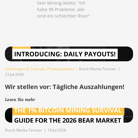
Sein Mining-Motto: "Ich
habe 99 Probleme, alle
sind ein schlechter Riser".
Anleitungen & Tutorials
,
Produktupdates
|
Durch Marko Tarman
|
23 Jul 2026
Wir stellen vor: Tägliche Auszahlungen!
Lesen Sie mehr
Durch Marko Tarman
|
18 Jul 2026