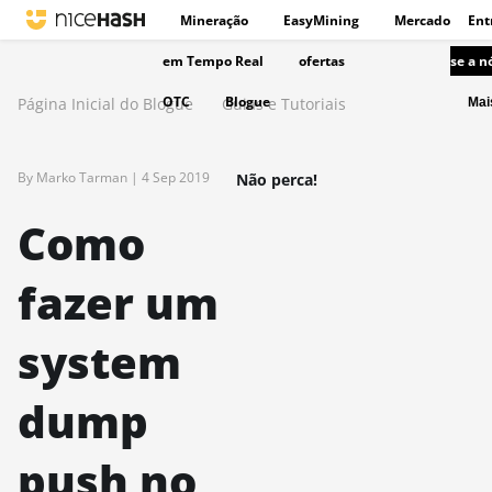
Mineração
EasyMining
Mercado
Ent
em Tempo Real
ofertas
se a n
OTC
Blogue
Página Inicial do Blogue
Guias e Tutoriais
Ma
By Marko Tarman |
4 Sep 2019
Não perca!
Como
fazer um
system
dump
push no