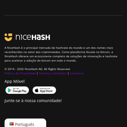
A NiceHash é o principal mercado de hashrate do mundo e um dos nomes mais
reconhecidos no setor das criptomoedas. Como plataforma focada no bitcoin, a
NiceHash oferece um ecossistema completo de soluções de mineração e hashrate
para acelerar a adoção do bitcoin em todo o mundo.
© 2014 - 2026 NiceHash AG. All Rights Reserved.
Política de Privacidade
|
Termos e Condições
|
Contactos
App Móvel
Junte-se à nossa comunidade!
English
Português