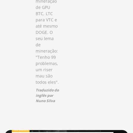
mineração
de GPU
BTC, LTC
para VTC e
até mesmo
DOGE. O
seu lema
de
mineração:
"Tenho 99
problemas,
um riser
mau são
todos eles".
Traduzido do
inglês por
Nuno Silva