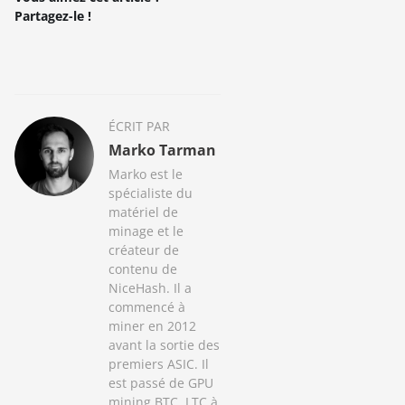
Partagez-le !
ÉCRIT PAR
Marko Tarman
Marko est le
spécialiste du
matériel de
minage et le
créateur de
contenu de
NiceHash. Il a
commencé à
miner en 2012
avant la sortie des
premiers ASIC. Il
est passé de GPU
mining BTC, LTC à