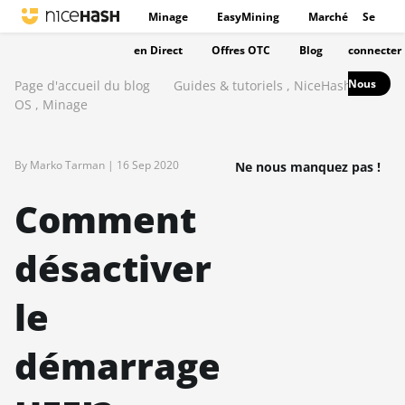
Minage
EasyMining
Marché
Se
en Direct
Offres OTC
Blog
connecter
Nous
Page d'accueil du blog
Guides & tutoriels
,
NiceHash
OS
,
Minage
By Marko Tarman |
16 Sep 2020
Ne nous manquez pas !
Comment
désactiver
le
démarrage