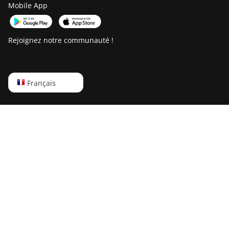
Mobile App
Rejoignez notre communauté !
English
Français
Русский
中文
Deutsch
Português
Español
Français
日本語