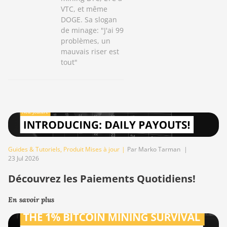
VTC, et même
DOGE. Sa slogan
de minage: "J'ai 99
problèmes, un
mauvais riser est
tout"
Guides & Tutoriels
,
Produit Mises à jour
|
Par Marko Tarman
|
23 Jul 2026
Découvrez les Paiements Quotidiens!
En savoir plus