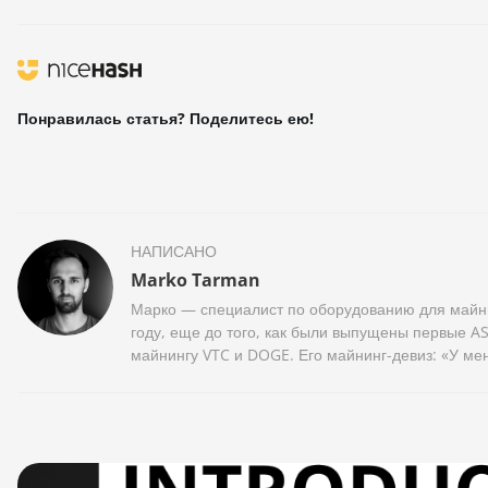
Понравилась статья? Поделитесь ею!
НАПИСАНО
Marko Tarman
Марко — специалист по оборудованию для майни
году, еще до того, как были выпущены первые AS
майнингу VTC и DOGE. Его майнинг-девиз: «У мен