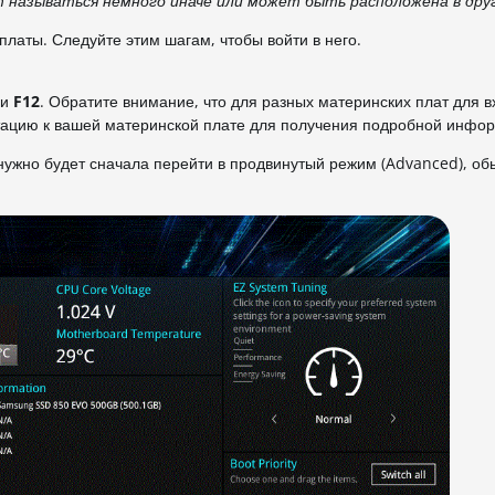
называться немного иначе или может быть расположена в дру
латы. Следуйте этим шагам, чтобы войти в него.
ли
F12
. Обратите внимание, что для разных материнских плат для в
тацию к вашей материнской плате для получения подробной инфо
нужно будет сначала перейти в продвинутый режим (Advanced), об