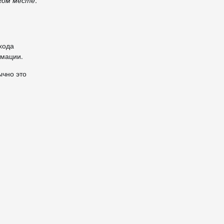
гом месте.
хода
рмации.
ычно это