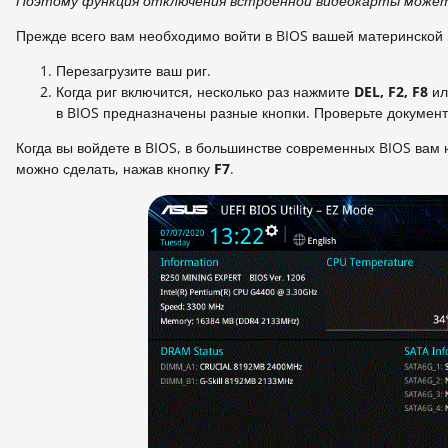
Поэтому функция отключения встроенной видеокарты может 
Прежде всего вам необходимо войти в BIOS вашей материнской п
Перезагрузите ваш риг.
Когда риг включится, несколько раз нажмите
DEL, F2, F8
и
в BIOS предназначены разные кнопки. Проверьте докумен
Когда вы войдете в BIOS, в большинстве современных BIOS вам 
можно сделать, нажав кнопку
F7
.