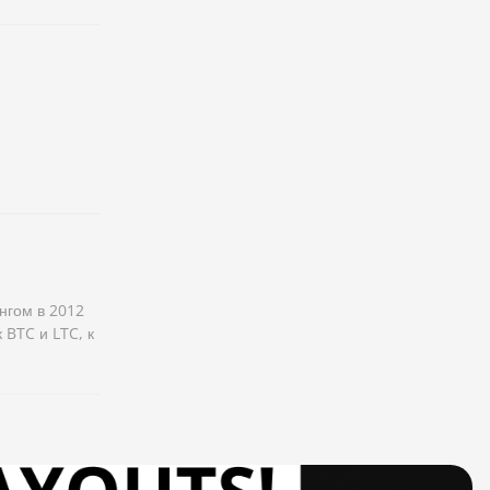
нгом в 2012
 BTC и LTC, к