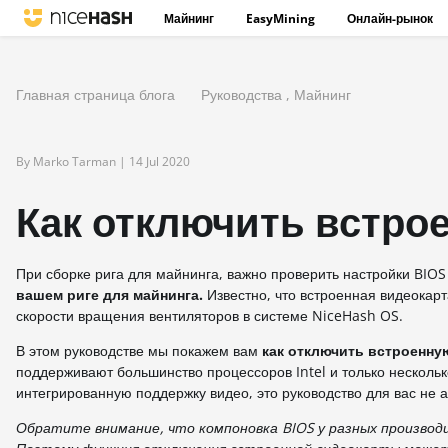
Майнинг
EasyMining
Онлайн-рынок
Главная страница блога
Руководства
,
Майнинг
By Marko Tarman |
14 Jul 2020
Как отключить встро
При сборке рига для майнинга, важно проверить настройки BIO
вашем риге для майнинга.
Известно, что встроенная видеокар
скорости вращения вентиляторов в системе NiceHash OS.
В этом руководстве мы покажем вам
как отключить встроенну
поддерживают большинство процессоров Intel и только несколь
интегрированную поддержку видео, это руководство для вас не а
Обратите внимание, что компоновка BIOS у
разных
производ