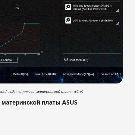
нной видеокарты на материнской плате ASUS
s материнской платы ASUS