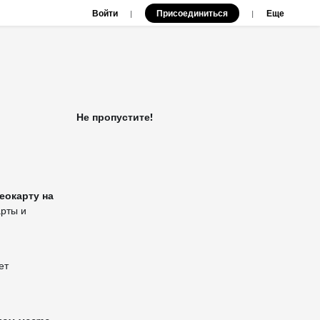
Войти
Присоединиться
|
|
Еще
Не пропустите!
еокарту на
арты и
ет