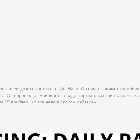
нга и создатель контента в NiceHash. Он начал заниматься майни
IC. Он перешел от майнинга на видеокартах таких криптовалют, как
я 99 проблем, но все дело в плохом райзере».