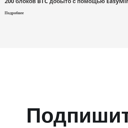
200 блоков BTC добыто с помощью EasyMi
Подробнее
Подпишит