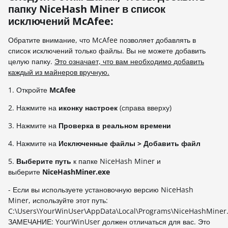
папку NiceHash Miner в список
исключений McAfee:
Обратите внимание, что McAfee позволяет добавлять в
список исключений только файлы. Вы не можете добавить
целую папку.
Это означает, что вам необходимо добавить
каждый из майнеров вручную.
1. Откройте
McAfee
2. Нажмите на
иконку настроек
(справа вверху)
3. Нажмите на
Проверка в реальном времени
4. Нажмите на
Исключенные файлы > Добавить файл
5.
Выберите путь
к папке NiceHash Miner и
выберите
NiceHashMiner.exe
- Если вы используете установочную версию NiceHash
Miner, используйте этот путь:
C:\Users\YourWinUser\AppData\Local\Programs\NiceHashMiner
ЗАМЕЧАНИЕ: YourWinUser должен отличаться для вас. Это