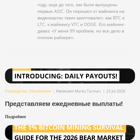
году, еще до того, как были выпущены
первые ASIC. Он перешел от майнинга на
видеокартах таких криптовалют, как BTC и
LTC, к майнингу VTC и DOGE. Его майнинг-
девиз: «У меня 99 проблем, но все дело в
плохом райзере».
Руководства
,
Обновления
|
Написано Marko Tarman
|
23 Jul 2026
Представляем ежедневные выплаты!
Подробнее