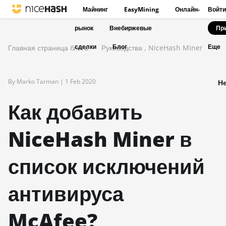
Майнинг
EasyMining
Онлайн-
Войти
рынок
Внебиржевые
Пр
сделки
Блог
Главная страница блога
Руководства
,
NiceHash Miner
Еще
By Marko Tarman |
1 Feb 2020
Не
Как добавить
NiceHash Miner в
список исключений
антивируса
McAfee?