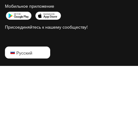
Мобильное приложение
Присоединяйтесь к нашему сообществу!
English
Русский
Русский
中文
Deutsch
Português
Español
Français
日本語