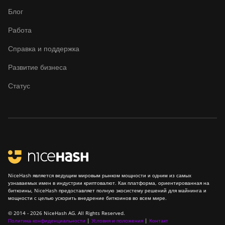
Блог
Работа
Справка и поддержка
Развитие бизнеса
Статус
NiceHash является ведущим мировым рынком мощности и одним из самых
узнаваемых имен в индустрии криптовалют. Как платформа, ориентированная на
биткоины, NiceHash предоставляет полную экосистему решений для майнинга и
мощности с целью ускорить внедрение биткоинов во всем мире.
© 2014 - 2026 NiceHash AG. All Rights Reserved.
Политика конфиденциальности
|
Условия и положения
|
Контакт