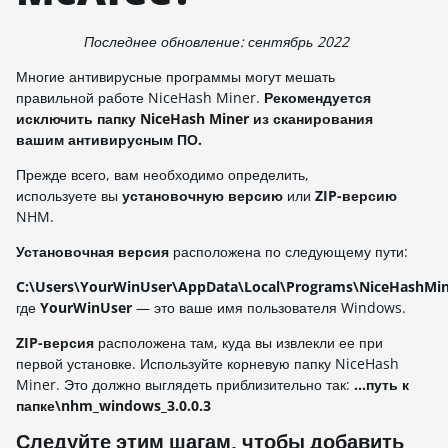
Последнее обновление: сентябрь 2022
Многие антивирусные программы могут мешать
правильной работе NiceHash Miner.
Рекомендуется
исключить папку NiceHash Miner из сканирования
вашим антивирусным ПО.
Прежде всего, вам необходимо определить,
используете вы
установочную версию
или
ZIP-версию
NHM.
Установочная версия
расположена по следующему пути:
C:\Users\YourWinUser\AppData\Local\Programs\NiceHashMi
где
YourWinUser
— это ваше имя пользователя Windows.
ZIP-версия
расположена там, куда вы извлекли ее при
первой установке. Используйте корневую папку NiceHash
Miner. Это должно выглядеть приблизительно так:
...путь к
папке\nhm_windows_3.0.0.3
Следуйте этим шагам, чтобы добавить