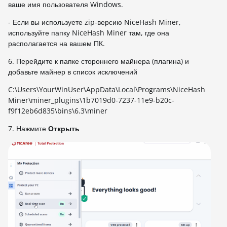
ваше имя пользователя Windows.
- Если вы используете zip-версию NiceHash Miner,
используйте папку NiceHash Miner там, где она
располагается на вашем ПК.
6. Перейдите к папке стороннего майнера (плагина) и
добавьте майнер в список исключений
C:\Users\YourWinUser\AppData\Local\Programs\NiceHash
Miner\miner_plugins\1b7019d0-7237-11e9-b20c-
f9f12eb6d835\bins\6.3\miner
7. Нажмите
Открыть