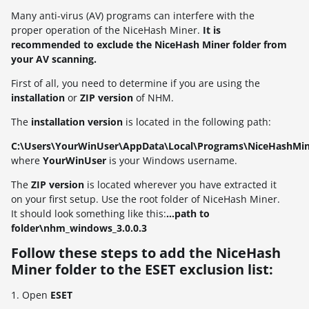
Many anti-virus (AV) programs can interfere with the
proper operation of the NiceHash Miner.
It is
recommended to exclude the NiceHash Miner folder from
your AV scanning.
First of all, you need to determine if you are using the
installation
or
ZIP version
of NHM.
The
installation version
is located in the following path:
C:\Users\YourWinUser\AppData\Local\Programs\NiceHashMi
where
YourWinUser
is your Windows username.
The
ZIP
version
is located wherever you have extracted it
on your first setup. Use the root folder of NiceHash Miner.
It should look something like this:
...path to
folder\nhm_windows_3.0.0.3
Follow these steps to add the NiceHash
Miner folder to the ESET exclusion list:
1. Open
ESET