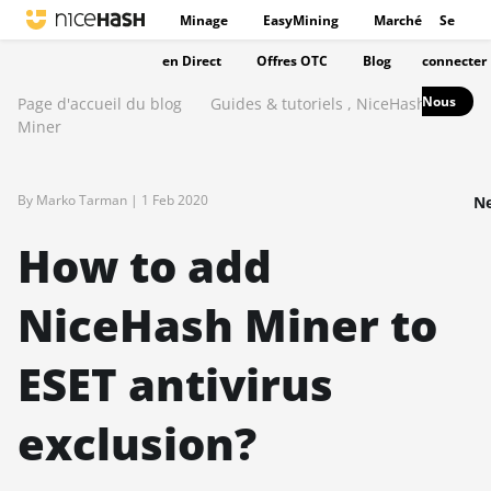
Minage
EasyMining
Marché
Se
en Direct
Offres OTC
Blog
connecter
Nous
Page d'accueil du blog
Guides & tutoriels
,
NiceHash
Miner
By Marko Tarman |
1 Feb 2020
Ne
How to add
NiceHash Miner to
ESET antivirus
exclusion?