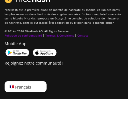
NiceHash est la première place de marché de hashrate au monde, et l'un des noms
les plus reconnus dans l'industrie des crypto-monnaies. En tant que plateforme axée
sur le bitcoin, NiceHash propose un écosystème complet de solutions de minage et
de hashrate, dans le but d’accélérer l’adoption du bitcoin dans le monde entier.
© 2014 - 2026 NiceHash AG. All Rights Reserved.
Politique de confidentialité
|
Termes & Conditions
|
Contact
Mobile App
Rejoignez notre communauté !
English
Français
Русский
中文
Deutsch