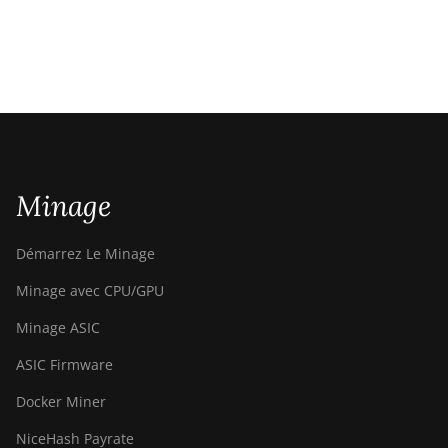
Minage
Démarrez Le Minage
Minage avec CPU/GPU
Minage ASIC
ASIC Firmware
Docker Miner
NiceHash Payrate