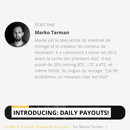
ÉCRIT PAR
Marko Tarman
Marko est le spécialiste du matériel de
minage et le créateur de contenu de
NiceHash. Il a commencé à miner en 2012
avant la sortie des premiers ASIC. Il est
passé de GPU mining BTC, LTC à VTC, et
même DOGE. Sa slogan de minage: "J'ai 99
problèmes, un mauvais riser est tout"
Guides & Tutoriels
,
Produit Mises à jour
|
Par Marko Tarman
|