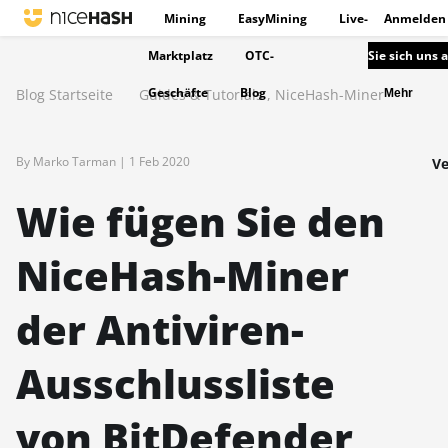
Mining
EasyMining
Live-
Anmelden
Marktplatz
OTC-
Sie sich uns 
Geschäfte
Blog
Blog Startseite
Guides & Tutorials
,
NiceHash-Miner
Mehr
By Marko Tarman |
1 Feb 2020
Ve
Wie fügen Sie den
NiceHash-Miner
der Antiviren-
Ausschlussliste
von BitDefender