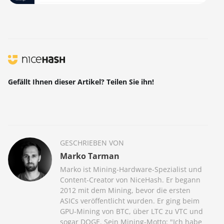
Gefällt Ihnen dieser Artikel? Teilen Sie ihn!
GESCHRIEBEN VON
Marko Tarman
Marko ist Mining-Hardware-Spezialist und
Content-Creator von NiceHash. Er begann
2012 mit dem Mining, bevor die ersten
ASICs veröffentlicht wurden. Er ging beim
GPU-Mining von BTC, über LTC zu VTC und
sogar DOGE. Sein Mining-Motto: "Ich habe