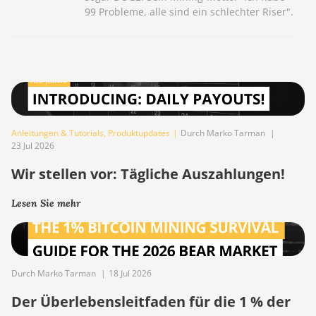
99 Probleme, alle sind ein schlechter Riser".
Anleitungen & Tutorials
,
Produktupdates
|
Durch Marko Tarman
|
23 Jul 2026
Wir stellen vor: Tägliche Auszahlungen!
Lesen Sie mehr
Durch Marko Tarman
|
18 Jul 2026
Der Überlebensleitfaden für die 1 % der