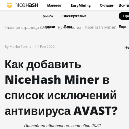
Майнинг
EasyMining
Онлайн-
Войти
рынок
Внебиржевые
Пр
сделки
Блог
Главная страница блога
Руководства
,
NiceHash Miner
Еще
By Marko Tarman |
1 Feb 2020
Не
Как добавить
NiceHash Miner в
список исключений
антивируса AVAST?
Последнее обновление: сентябрь 2022