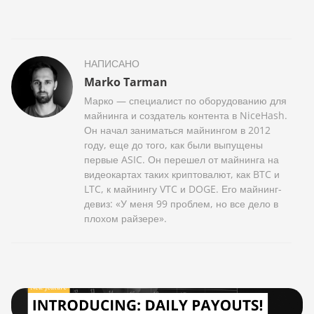
НАПИСАНО
Marko Tarman
Марко — специалист по оборудованию для
майнинга и создатель контента в NiceHash.
Он начал заниматься майнингом в 2012
году, еще до того, как были выпущены
первые ASIC. Он перешел от майнинга на
видеокартах таких криптовалют, как BTC и
LTC, к майнингу VTC и DOGE. Его майнинг-
девиз: «У меня 99 проблем, но все дело в
плохом райзере».