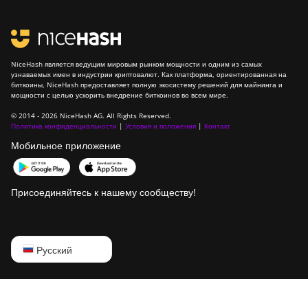
NiceHash является ведущим мировым рынком мощности и одним из самых
узнаваемых имен в индустрии криптовалют. Как платформа, ориентированная на
биткоины, NiceHash предоставляет полную экосистему решений для майнинга и
мощности с целью ускорить внедрение биткоинов во всем мире.
© 2014 - 2026 NiceHash AG. All Rights Reserved.
Политика конфиденциальности
|
Условия и положения
|
Контакт
Мобильное приложение
Присоединяйтесь к нашему сообществу!
English
Русский
Русский
中文