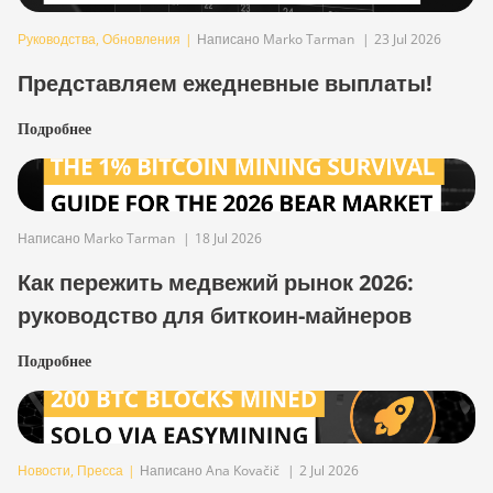
Руководства
,
Обновления
|
Написано Marko Tarman
|
23 Jul 2026
Представляем ежедневные выплаты!
Подробнее
Написано Marko Tarman
|
18 Jul 2026
Как пережить медвежий рынок 2026:
руководство для биткоин-майнеров
Подробнее
Новости
,
Пресса
|
Написано Ana Kovačič
|
2 Jul 2026