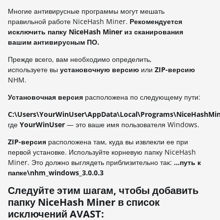
Многие антивирусные программы могут мешать
правильной работе NiceHash Miner.
Рекомендуется
исключить папку NiceHash Miner из сканирования
вашим антивирусным ПО.
Прежде всего, вам необходимо определить,
используете вы
установочную версию
или
ZIP-версию
NHM.
Установочная версия
расположена по следующему пути:
C:\Users\YourWinUser\AppData\Local\Programs\NiceHashMi
где
YourWinUser
— это ваше имя пользователя Windows.
ZIP-версия
расположена там, куда вы извлекли ее при
первой установке. Используйте корневую папку NiceHash
Miner. Это должно выглядеть приблизительно так:
...путь к
папке\nhm_windows_3.0.0.3
Следуйте этим шагам, чтобы добавить
папку NiceHash Miner в список
исключений AVAST: