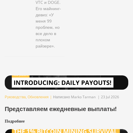
VTC и DOGE.
Его майнинг-
девиз: «У
меня 99
проблем, но
все дело в
плохом
райзере».
Руководства
,
Обновления
|
Написано Marko Tarman
|
23 Jul 2026
Представляем ежедневные выплаты!
Подробнее