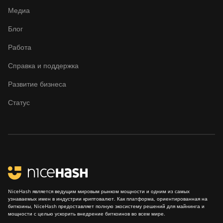
Медиа
Блог
Работа
Справка и поддержка
Развитие бизнеса
Статус
NiceHash является ведущим мировым рынком мощности и одним из самых
узнаваемых имен в индустрии криптовалют. Как платформа, ориентированная на
биткоины, NiceHash предоставляет полную экосистему решений для майнинга и
мощности с целью ускорить внедрение биткоинов во всем мире.