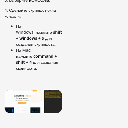
3. Выберите
КОНСОЛЬ
.
4. Сделайте скриншот окна
консоли.
На
Windows: нажмите
shift
+ windows + S
для
создания скриншота.
На Mac:
нажмите
command +
shift + 4
для создания
скриншота.