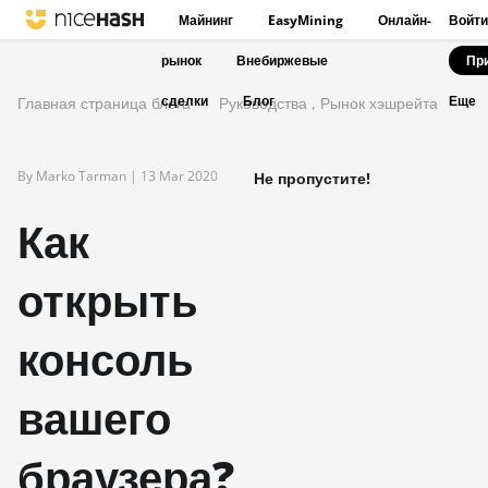
Майнинг
EasyMining
Онлайн-
Войти
рынок
Внебиржевые
Пр
сделки
Блог
Главная страница блога
Руководства
,
Рынок хэшрейта
Еще
By Marko Tarman |
13 Mar 2020
Не пропустите!
Как
открыть
консоль
вашего
браузера?