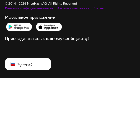
© 2014 - 2026 NiceHash AG. All Rights Reserved.
Политика конфиденциальности
|
Условия и положения
|
Контакт
Мобильное приложение
Присоединяйтесь к нашему сообществу!
English
Русский
Русский
中文
Deutsch
Português
Español
Français