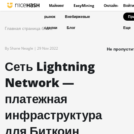
Майнинг
EasyMining
Онлайн-
Войти
рынок
Внебиржевые
Пр
сделки
Блог
Главная страница блога
Еще
By Shane Neagle |
29 Nov 2022
Не пропусти
Сеть Lightning
Network —
платежная
инфраструктура
для Биткоин