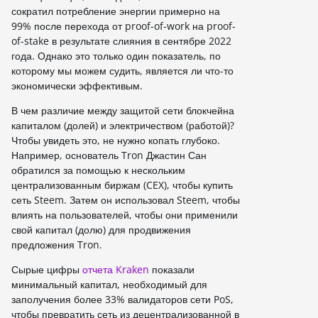
сократил потребление энергии примерно на
99% после перехода от proof-of-work на proof-
of-stake в результате слияния в сентябре 2022
года. Однако это только один показатель, по
которому мы можем судить, является ли что-то
экономически эффективым.
В чем различие между защитой сети блокчейна
капиталом (долей) и электричеством (работой)?
Чтобы увидеть это, не нужно копать глубоко.
Например, основатель Tron Джастин Сан
обратился за помощью к нескольким
централизованным биржам (CEX), чтобы купить
сеть Steem. Затем он использовал Steem, чтобы
влиять на пользователей, чтобы они применили
свой капитал (долю) для продвижения
предложения Tron.
Сырые цифры
отчета Kraken
показали
минимальный капитал, необходимый для
заполучения более 33% валидаторов сети PoS,
чтобы превратить сеть из децентрализованной в