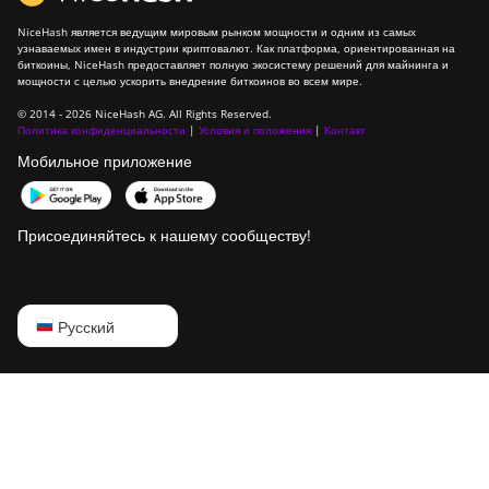
NiceHash является ведущим мировым рынком мощности и одним из самых
узнаваемых имен в индустрии криптовалют. Как платформа, ориентированная на
биткоины, NiceHash предоставляет полную экосистему решений для майнинга и
мощности с целью ускорить внедрение биткоинов во всем мире.
© 2014 - 2026 NiceHash AG. All Rights Reserved.
Политика конфиденциальности
|
Условия и положения
|
Контакт
Мобильное приложение
Присоединяйтесь к нашему сообществу!
English
Русский
Русский
中文
Deutsch
Português