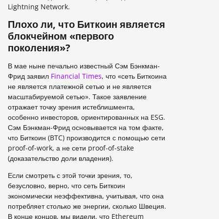
Lightning Network.
Плохо ли, что Биткоин является
блокчейном «первого
поколения»?
В мае ныне печально известный Сэм Бэнкман-
Фрид заявил
Financial Times
, что «сеть Биткоина
не является платежной сетью и не является
масштабируемой сетью». Такое заявление
отражает точку зрения истеблишмента,
особенно инвесторов, ориентированных на ESG.
Сэм Бэнкман-Фрид основывается на том факте,
что Биткоин (BTC) производится с помощью сети
proof-of-work, а не сети proof-of-stake
(доказательство доли владения).
Если смотреть с этой точки зрения, то,
безусловно, верно, что сеть Биткоин
экономически неэффективна, учитывая, что она
потребляет столько же энергии, сколько Швеция.
В конце концов, мы видели, что Ethereum