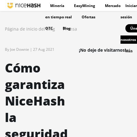
Minería
EasyMining
Mercado
Iniciar
en tiempo real
Ofertas
sesión
OTC
Blog
Úne
Página de inicio del blog
Prensa
nosotros
By Joe Downie |
27 Aug 2021
¡No deje de visitarnos!
Más
Cómo
garantiza
NiceHash
la
seguridad