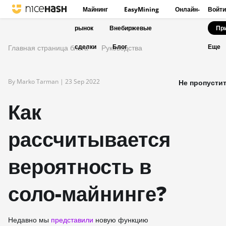
Майнинг
EasyMining
Онлайн-
Войти
рынок
Внебиржевые
Пр
сделки
Блог
Главная страница блога
Руководства
Еще
By Marko Tarman |
23 Sep 2022
Не пропустит
Как
рассчитывается
вероятность в
соло-майнинге?
Недавно мы
представили
новую функцию