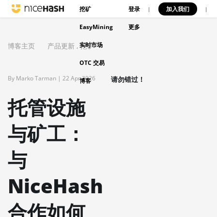
挖矿
登录
加入我们
|
|
EasyMining
更多
实时市场
博客主页
产品更新
,
挖矿
OTC 交易
By Marko Tarman |
22 Apr 2026
请勿错过！
博客
托管设施
与矿工：
与
NiceHash
合作如何