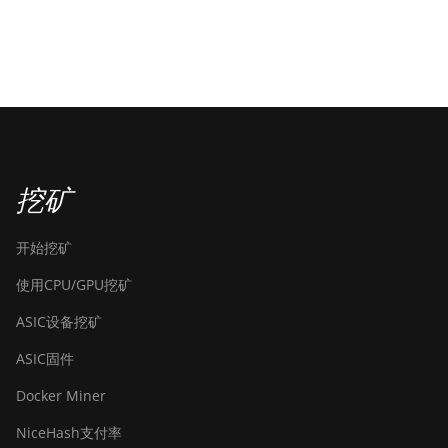
挖矿
开始挖矿
使用CPU/GPU挖矿
ASIC设备挖矿
ASIC固件
Docker Miner
NiceHash支付率