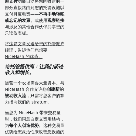
割支付
功能自动将您的收益的一
部分直接路由到您的托管设施以
支付月度电费——
不再手动转账
或忘记的发票
。或使用
观察链接
与涉及的其他合作伙伴共享您的
只读仪表板。
将这篇文章发送给您的托管账户
经理，告诉他们您想要
NiceHash 的优势。
给托管提供商：让我们谈论
收入和增长。
运营一个农场需要大量资本。与
NiceHash 合作允许您
创建新的
被动收入流
，只需将您客户的算
力指向我们的 stratum。
当您为 NiceHash 带来交易量
时，我们同意自定义费用结构，
为
每个人创造优势
。这种交易量
优势给您灵活性来改善您设施的