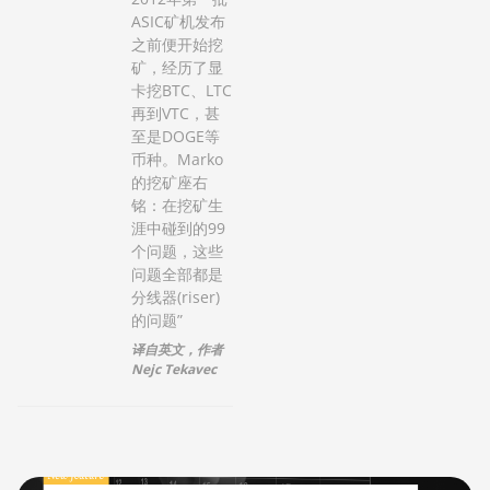
ASIC矿机发布
之前便开始挖
矿，经历了显
卡挖BTC、LTC
再到VTC，甚
至是DOGE等
币种。Marko
的挖矿座右
铭：在挖矿生
涯中碰到的99
个问题，这些
问题全部都是
分线器(riser)
的问题”
译自英文，作者
Nejc Tekavec