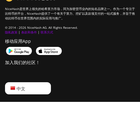
NiceHash是世界上领先的哈希算力市场，同为加密货币业内的知名品牌之一。作为一个专注于
比特币的平台，NiceHash提供了一个有关于算力、挖矿以及款项支付的一站式服务，并旨于推
动比特币在世界范围内的实际应用与推广。
© 2014 - 2026 NiceHash AG. All Rights Reserved.
隐私政策
|
条款和条件
|
联系方式
移动应用App
加入我们的社区！
English
中文
Русский
中文
Deutsch
Português