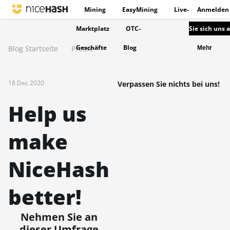
Mining
EasyMining
Live-
Anmelden
Marktplatz
OTC-
Sie sich uns 
Geschäfte
Blog
Blog Startseite
Presse
Mehr
18 Dec 2020
Verpassen Sie nichts bei uns!
Help us
make
NiceHash
better!
Nehmen Sie an
dieser Umfrage