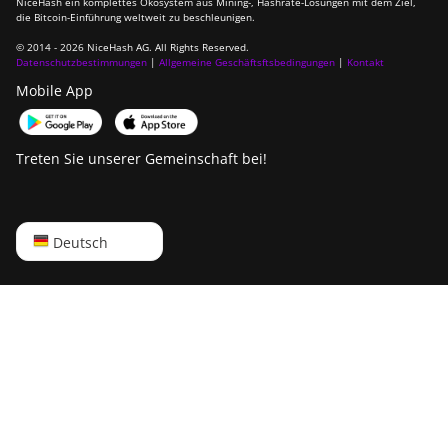
NiceHash ein komplettes Ökosystem aus Mining-, Hashrate-Lösungen mit dem Ziel,
die Bitcoin-Einführung weltweit zu beschleunigen.
© 2014 - 2026 NiceHash AG. All Rights Reserved.
Datenschutzbestimmungen
|
Allgemeine Geschäftsftsbedingungen
|
Kontakt
Mobile App
Treten Sie unserer Gemeinschaft bei!
English
Deutsch
Русский
中文
Deutsch
Português
Español