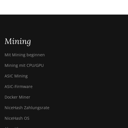
Mining
Mit Mining beginnen
Mining mit CPU/GPU
ASIC Mining
ASIC-Firmware
Docker Miner
NiceHash Zahlungsrate
NiceHash OS