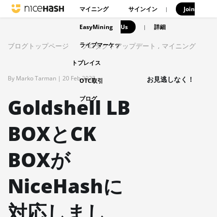
マイニング
サインイン
Join
|
EasyMining
Us
|
詳細
ライブマーケッ
ブログトップページ
プロダクトアップデート
,
マイニング
トプレイス
By Marko Tarman |
20 Feb 2023
お見逃しなく！
OTC取引
Goldshell LB
ブログ
BOXとCK
BOXが
NiceHashに
対応しまし