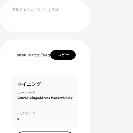
希望するアルゴリズムを選択
Select...
SCRYPT
SHA256ASICBOOST
コピー
SHA256ASICBOOST_USDT
SHA256
マイニング
X11
ユーザー名
NEOSCRYPT
YourMiningAddress.WorkerName
DAGGERHASHIMOTO
パスワード
EQUIHASH
x
ZHASH