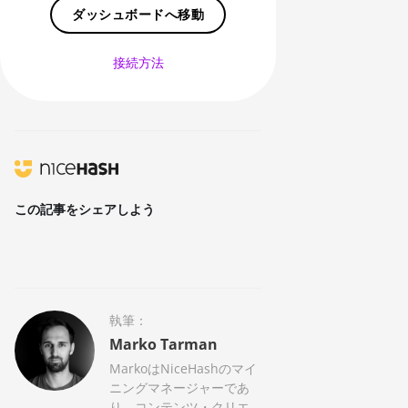
ダッシュボードへ移動
RANDOMXMONERO
EAGLESONG
接続方法
KAWPOW
BEAMV3
OCTOPUS
AUTOLYKOS
この記事をシェアしよう
ETCHASH
VERUSHASH
KHEAVYHASH
執筆：
NEXAPOW
Marko Tarman
ALEPHIUM
MarkoはNiceHashのマイ
ニングマネージャーであ
FISHHASH
り、コンテンツ・クリエ