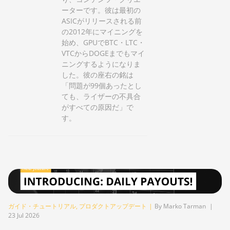
ーターです。彼は最初の
ASICがリリースされる前
の2012年にマイニングを
始め、GPUでBTC・LTC・
VTCからDOGEまでもマイ
ニングするようになりま
した。彼の座右の銘は
「問題が99個あったとし
ても、ライザーの不具合
がすべての原因だ」で
す。
ガイド・チュートリアル
,
プロダクトアップデート
|
By Marko Tarman
|
23 Jul 2026