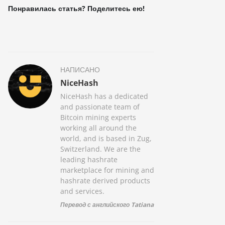
Понравилась статья? Поделитесь ею!
НАПИСАНО
NiceHash
NiceHash has a dedicated
and passionate team of
Bitcoin mining experts
working all around the
world, and is based in Zug,
Switzerland. We are the
leading hashrate
marketplace for mining and
hashrate derived products
and services.
Перевод с английского Tatiana