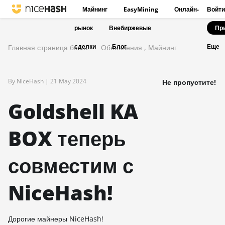
Майнинг
EasyMining
Онлайн-
Войти
рынок
Внебиржевые
Пр
сделки
Блог
Главная страница блога
Обновления
,
Майнинг
Еще
By NiceHash |
21 May 2024
Не пропустите!
Goldshell KA
BOX теперь
совместим с
NiceHash!
Дорогие майнеры NiceHash!