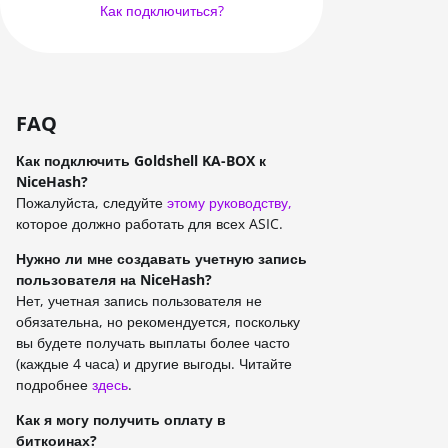
EAGLESONG
Как подключиться?
KAWPOW
BEAMV3
OCTOPUS
FAQ
AUTOLYKOS
Как подключить Goldshell KA-BOX к
NiceHash?
ETCHASH
Пожалуйста, следуйте
этому руководству,
которое должно работать для всех ASIC.
VERUSHASH
Нужно ли мне создавать учетную запись
KHEAVYHASH
пользователя на NiceHash?
Нет, учетная запись пользователя не
NEXAPOW
обязательна, но рекомендуется, поскольку
ALEPHIUM
вы будете получать выплаты более часто
(каждые 4 часа) и другие выгоды. Читайте
FISHHASH
подробнее
здесь
.
Как я могу получить оплату в
биткоинах?