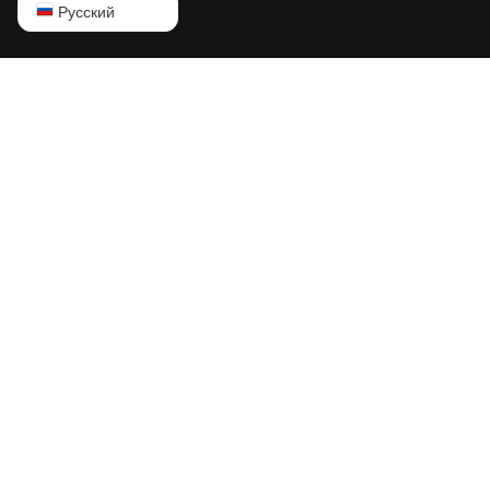
English
Русский
Русский
中文
Deutsch
Português
Español
Français
日本語