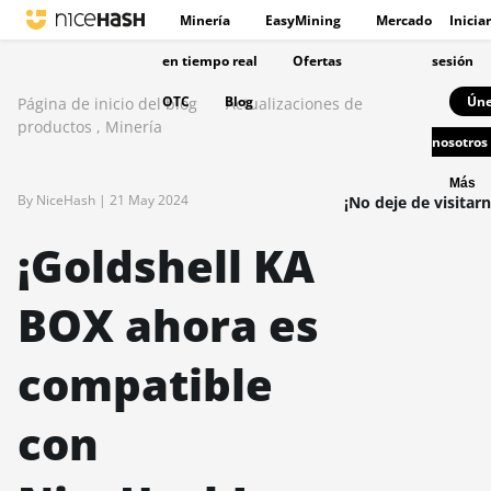
Minería
EasyMining
Mercado
Iniciar
en tiempo real
Ofertas
sesión
OTC
Blog
Úne
Página de inicio del blog
Actualizaciones de
productos
,
Minería
nosotros
Más
By NiceHash |
21 May 2024
¡No deje de visitarn
¡Goldshell KA
BOX ahora es
compatible
con