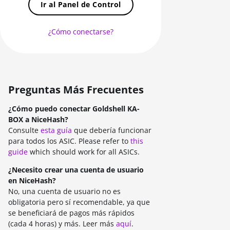
Ir al Panel de Control
RANDOMXMONERO
EAGLESONG
¿Cómo conectarse?
KAWPOW
BEAMV3
OCTOPUS
Preguntas Más Frecuentes
AUTOLYKOS
¿Cómo puedo conectar Goldshell KA-
BOX a NiceHash?
ETCHASH
Consulte
esta guía
que debería funcionar
para todos los ASIC. Please refer to
this
VERUSHASH
guide
which should work for all ASICs.
KHEAVYHASH
¿Necesito crear una cuenta de usuario
en NiceHash?
NEXAPOW
No, una cuenta de usuario no es
ALEPHIUM
obligatoria pero sí recomendable, ya que
se beneficiará de pagos más rápidos
FISHHASH
(cada 4 horas) y más. Leer más
aquí
.