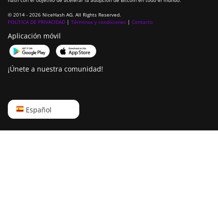
hash con el objetivo de acelerar la adopción de Bitcoin en todo el mundo.
© 2014 - 2026 NiceHash AG. All Rights Reserved.
POLÍTICA DE PRIVACIDAD
|
Términos y condiciones
|
Contacto
Aplicación móvil
¡Únete a nuestra comunidad!
English
Español
Русский
中文
Deutsch
Português
Español
Français