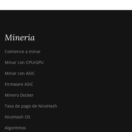
Minería
Comience a minar
Minar con CPU/GPU
Minar con ASIC
Firmware ASIC
Minero Docker
Tasa de pago de NiceHash
NiceHash OS
Algoritmos