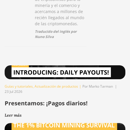
minería y el comercio y
acercamos a millones de
recién llegados al mundo
de las criptomonedas.
Traducido del inglés por
Nuno Silva
Guías y tutoriales
,
Actualización de productos
|
Por Marko Tarman
|
23 Jul 2026
Presentamos: ¡Pagos diarios!
Leer más