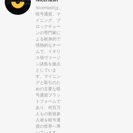
NiceHashは、
暗号通貨、マ
イニング、ブ
ロックチェー
ンの専門家に
よる献身的で
情熱的なチー
ムで、イギリ
ス領ヴァージ
ン諸島を拠点
としていま
す。マイニン
グと取引のた
めの主要な暗
号通貨プラッ
トフォームで
あり、何百万
人もの新規参
入者を暗号通
貨の世界へ導
いています。