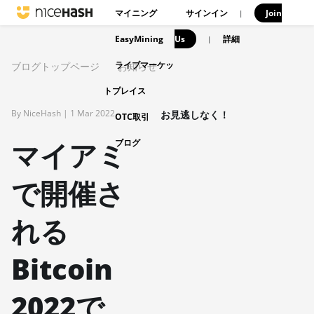
マイニング
サインイン
Join
|
EasyMining
Us
|
詳細
ライブマーケッ
ブログトップページ
お知らせ
トプレイス
By NiceHash |
1 Mar 2022
お見逃しなく！
OTC取引
マイアミ
ブログ
で開催さ
れる
Bitcoin
2022で