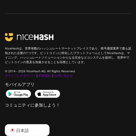
NiceHashは、世界有数のハッシュレートマーケットプレイスであり、暗号通貨業界で最も認
知された企業の1つです。ビットコインに特化したプラットフォームとしてNiceHashは、マ
イニング、ハッシュレートソリューションからなる完全なエコシステムを提供し、世界中で
ビットコインの普及を加速させることを目標としています。
© 2014 - 2026 NiceHash AG. All Rights Reserved.
プライバシーポリシー
|
利用規約
|
お問い合わせ
モバイルアプリ
コミュニティに参加しよう！
English
日本語