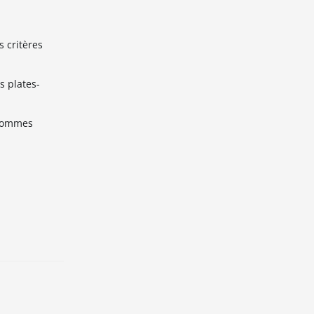
s critères
s plates-
 sommes
!