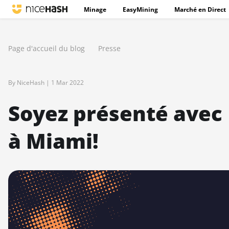
Minage
EasyMining
Marché en Direct
Page d'accueil du blog
Presse
By NiceHash |
1 Mar 2022
Soyez présenté avec 
à Miami!