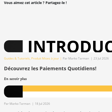
Vous aimez cet article ? Partagez-le !
Guides & Tutoriels
,
Produit Mises à jour
|
Par Marko Tarman
|
23 Jul 2026
Découvrez les Paiements Quotidiens!
En savoir plus
Par Marko Tarman
|
18 Jul 2026