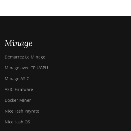
Minage
Démarrez Le Minage
Minage avec CPU/GPU
Minage ASIC
ASIC Firmware
Docker Miner
NiceHash Payrate
NiceHash OS