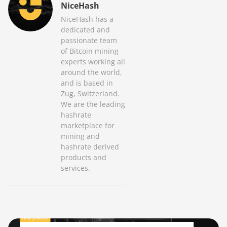
NiceHash
NiceHash has a
dedicated and
passionate team
of Bitcoin mining
experts working all
around the world,
and is based in
Zug, Switzerland.
We are the leading
hashrate
marketplace for
mining and
hashrate derived
products and
services.