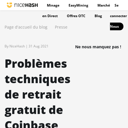
Minage
EasyMining
Marché
Se
en Direct
Offres OTC
Blog
connecter
Nous
Page d'accueil du blog
Presse
By NiceHash |
31 Aug 2021
Ne nous manquez pas !
Problèmes
techniques
de retrait
gratuit de
Coinbase