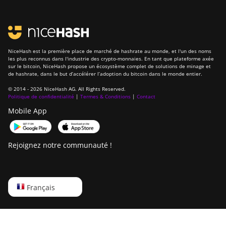
NiceHash est la première place de marché de hashrate au monde, et l'un des noms
les plus reconnus dans l'industrie des crypto-monnaies. En tant que plateforme axée
sur le bitcoin, NiceHash propose un écosystème complet de solutions de minage et
de hashrate, dans le but d’accélérer l’adoption du bitcoin dans le monde entier.
© 2014 - 2026 NiceHash AG. All Rights Reserved.
Politique de confidentialité
|
Termes & Conditions
|
Contact
Mobile App
Rejoignez notre communauté !
English
Français
Русский
中文