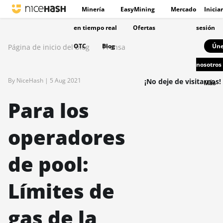
Minería
EasyMining
Mercado
Iniciar
en tiempo real
Ofertas
sesión
OTC
Blog
Úne
Página de inicio del blog
Prensa
nosotros
By NiceHash |
5 Aug 2021
¡No deje de visitarnos!
Más
Para los
operadores
de pool:
Límites de
gas de la