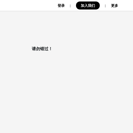
登录
加入我们
|
|
更多
请勿错过！