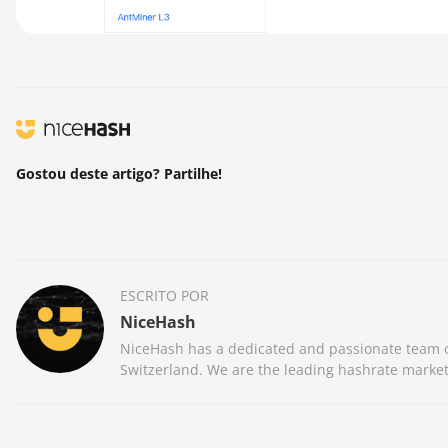
Gostou deste artigo? Partilhe!
ESCRITO POR
NiceHash
NiceHash has a dedicated and passionate team of
Switzerland. We are the leading hashrate market