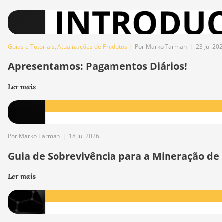
Guias e Tutoriais
,
Atualizações de Produtos
|
Por Marko Tarman
|
23 Jul 20
Apresentamos: Pagamentos Diários!
Ler mais
Por Marko Tarman
|
18 Jul 2026
Guia de Sobrevivência para a Mineração de
Ler mais