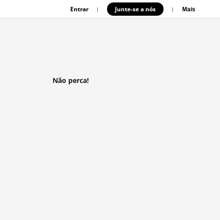
Entrar
Junte-se a nós
|
|
Mais
Não perca!