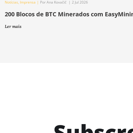
Notícias
,
Imprensa
|
Por Ana Kovačič
|
2 Jul 2026
200 Blocos de BTC Minerados com EasyMini
Ler mais
Subscr