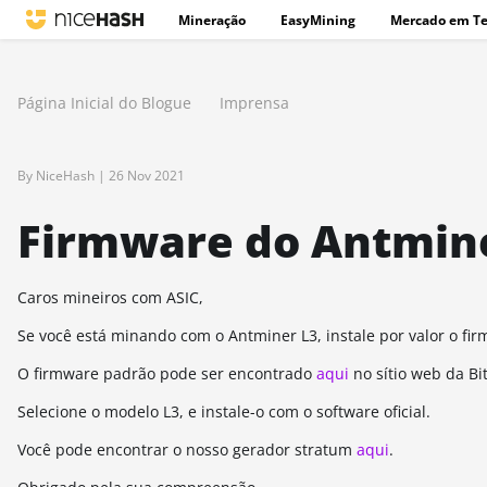
Mineração
EasyMining
Mercado em T
Página Inicial do Blogue
Imprensa
By NiceHash |
26 Nov 2021
Firmware do Antmin
Caros mineiros com ASIC,
Se você está minando com o Antminer L3, instale por valor o fi
O firmware padrão pode ser encontrado
aqui
no sítio web da Bi
Selecione o modelo L3, e instale-o com o software oficial.
Você pode encontrar o nosso gerador stratum
aqui
.