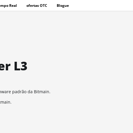
empo Real
ofertas OTC
Blogue
er L3
rmware padrão da Bitmain.
tmain.