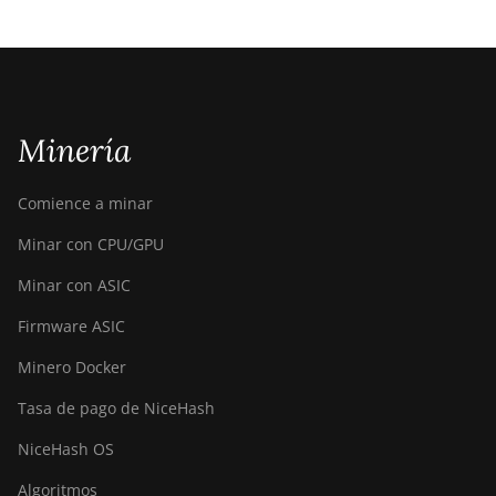
Minería
Comience a minar
Minar con CPU/GPU
Minar con ASIC
Firmware ASIC
Minero Docker
Tasa de pago de NiceHash
NiceHash OS
Algoritmos