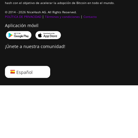
hash con el objetivo de acelerar la adopción de Bitcoin en todo el mundo.
© 2014 - 2026 NiceHash AG. All Rights Reserved.
POLÍTICA DE PRIVACIDAD
|
Términos y condiciones
|
Contacto
Aplicación móvil
¡Únete a nuestra comunidad!
English
Español
Русский
中文
Deutsch
Português
Español