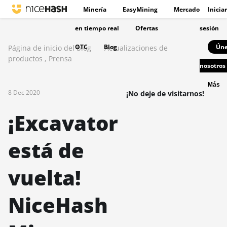
Minería
EasyMining
Mercado
Iniciar
en tiempo real
Ofertas
sesión
OTC
Blog
Úne
Página de inicio del blog
Actualizaciones de
productos
,
Prensa
nosotros
Más
8 Dec 2020
¡No deje de visitarnos!
¡Excavator
está de
vuelta!
NiceHash