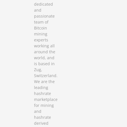
dedicated
and
passionate
team of
Bitcoin
mining
experts
working all
around the
world, and
is based in
Zug,
Switzerland.
We are the
leading
hashrate
marketplace
for mining
and
hashrate
derived