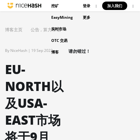
挖矿
登录
加入我们
|
|
EasyMining
更多
实时市场
博客主页
公告
,
算力市场
OTC 交易
By NiceHash |
19 Sep 2022
请勿错过！
博客
EU-
NORTH以
及USA-
EAST市场
将于9月