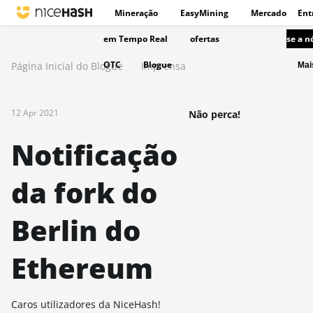
Mineração
EasyMining
Mercado
Ent
em Tempo Real
ofertas
se a n
OTC
Blogue
Página Inicial do Blogue
Imprensa
Ma
12 Apr 2021
Não perca!
Notificação
da fork do
Berlin do
Ethereum
Caros utilizadores da NiceHash!