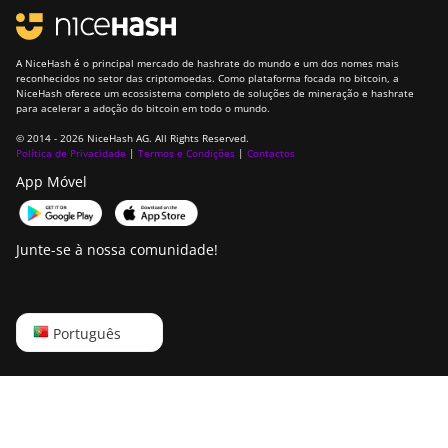
A NiceHash é o principal mercado de hashrate do mundo e um dos nomes mais
reconhecidos no setor das criptomoedas. Como plataforma focada no bitcoin, a
NiceHash oferece um ecossistema completo de soluções de mineração e hashrate
para acelerar a adoção do bitcoin em todo o mundo.
© 2014 - 2026 NiceHash AG. All Rights Reserved.
Política de Privacidade
|
Termos e Condições
|
Contactos
App Móvel
Junte-se à nossa comunidade!
English
Português
Русский
中文
Deutsch