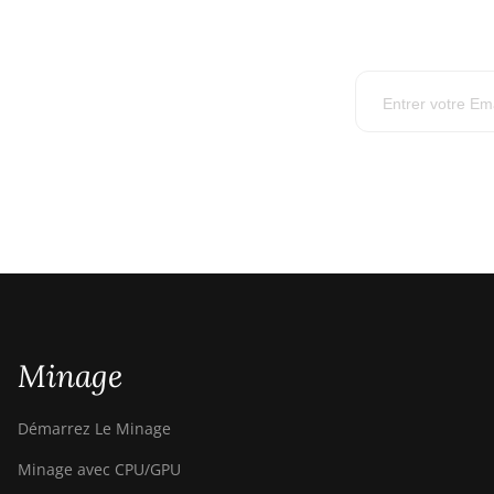
Minage
Démarrez Le Minage
Minage avec CPU/GPU