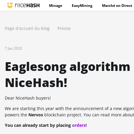
Minage
EasyMining
Marché en Direct
Page d'accueil du blog
Presse
7 Jan 2020
Eaglesong algorithm 
NiceHash!
Dear NiceHash buyers!
We are starting this year with the announcement of a new algor
powers the
Nervos
blockchain project. You can read more about
You can already start by placing
orders
!