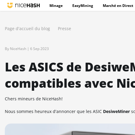
Minage
EasyMining
Marché en Direct
Page d'accueil du blog
Presse
By NiceHash |
6 Sep 2023
Les ASICS de Desiwe
compatibles avec Ni
Chers mineurs de NiceHash!
Nous sommes heureux d'annoncer que les ASIC
DesiweMiner
so