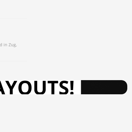
d in Zug,