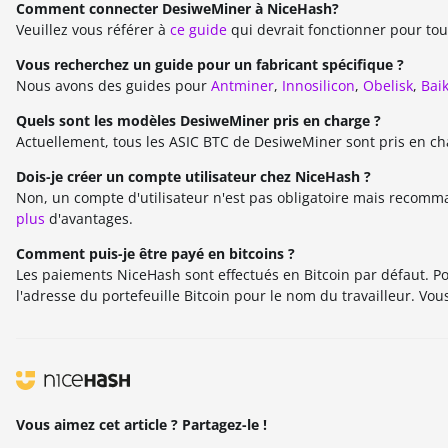
Comment connecter DesiweMiner à NiceHash?
Veuillez vous référer à
ce guide
qui devrait fonctionner pour tou
ETCHASH
Vous recherchez un guide pour un fabricant spécifique ?
VERUSHASH
Nous avons des guides pour
Antminer
,
Innosilicon
,
Obelisk
,
Baik
KHEAVYHASH
Quels sont les modèles DesiweMiner pris en charge ?
Actuellement, tous les ASIC BTC de DesiweMiner sont pris en ch
NEXAPOW
Dois-je créer un compte utilisateur chez NiceHash ?
ALEPHIUM
Non, un compte d'utilisateur n'est pas obligatoire mais recomm
FISHHASH
plus
d'avantages.
Comment puis-je être payé en bitcoins ?
Les paiements NiceHash sont effectués en Bitcoin par défaut. Pour
l'adresse du portefeuille Bitcoin pour le nom du travailleur. Vou
Vous aimez cet article ? Partagez-le !