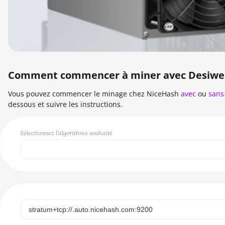
Comment commencer à miner avec Desiwe
Vous pouvez commencer le minage chez NiceHash
avec
ou
sans
dessous et suivre les instructions.
Sélectionnez l'algorithme souhaité
Select...
SCRYPT
SHA256ASICBOOST
SHA256ASICBOOST_USDT