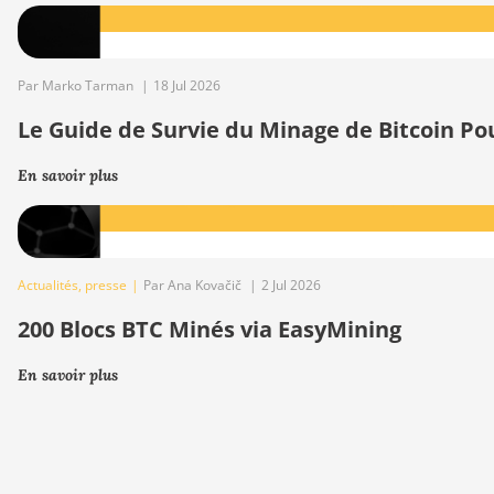
Par Marko Tarman
|
18 Jul 2026
Le Guide de Survie du Minage de Bitcoin Po
En savoir plus
Actualités
,
presse
|
Par Ana Kovačič
|
2 Jul 2026
200 Blocs BTC Minés via EasyMining
En savoir plus