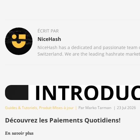
ÉCRIT PAR
NiceHash
NiceHash has a dedicated and passionate team of
Switzerland. We are the leading hashrate market
Guides & Tutoriels
,
Produit Mises à jour
|
Par Marko Tarman
|
23 Jul 2026
Découvrez les Paiements Quotidiens!
En savoir plus