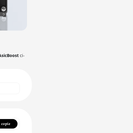
sicBoost
ci-
copie