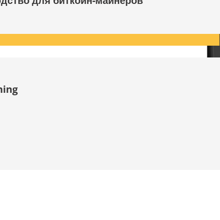
одство для биткоин-майнеров
ning