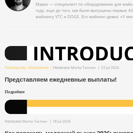
Марко — специалист по оборудованию для майни
году, еще до того, как были выпущены первые AS
майнингу VTC и DOGE. Его майнинг-девиз: «У мен
Руководства
,
Обновления
|
Написано Marko Tarman
|
23 Jul 2026
Представляем ежедневные выплаты!
Подробнее
Написано Marko Tarman
|
18 Jul 2026