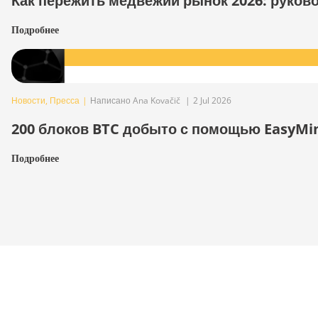
Как пережить медвежий рынок 2026: руков
Подробнее
Новости
,
Пресса
|
Написано Ana Kovačič
|
2 Jul 2026
200 блоков BTC добыто с помощью EasyMi
Подробнее