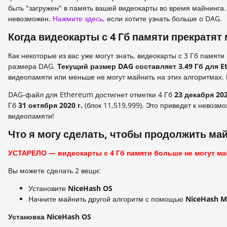
быть "загружен" в память вашей видеокарты во время майнинга
невозможен.
Нажмите здесь
, если хотите узнать больше о DAG.
Когда видеокарты с 4 Гб памяти прекратят
Как некоторые из вас уже могут знать, видеокарты с 3 Гб памят
размера DAG.
Текущий размер DAG составляет 3.49 Гб
для E
видеопамяти или меньше не могут майнить на этих алгоритмах.
DAG-файл для Ethereum достигнет отметки 4 Гб
23 декабря 202
Гб
31 октября 2020
г.
(блок 11,519,999). Это приведет к невозм
видеопамяти!
Что я могу сделать, чтобы продолжить ма
УСТАРЕЛО — видеокарты с 4 Гб памяти больше не могут ма
Вы можете сделать 2 вещи:
Установите
NiceHash OS
Начните майнить другой алгоритм с помощью
NiceHash M
Установка NiceHash OS