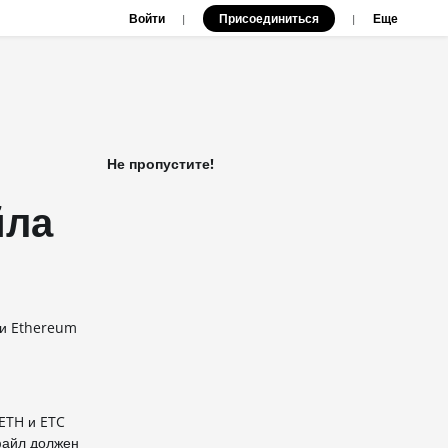
Войти
Присоединиться
|
|
Еще
Не пропустите!
йла
 и Ethereum
 ETH и ETC
файл должен