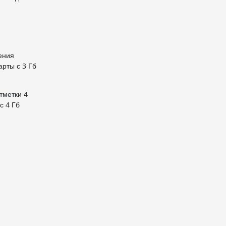
ения
арты с 3 Гб
тметки 4
с 4 Гб