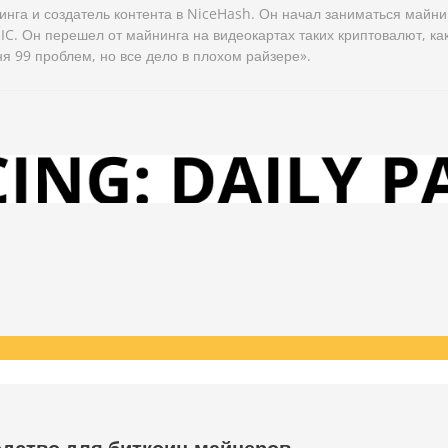
нга и создатель контента в NiceHash. Он начал заниматься майни
IC. Он перешел от майнинга на видеокартах таких криптовалют, как
я 99 проблем, но все дело в плохом райзере».