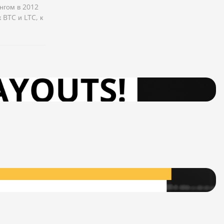
нгом в 2012
 BTC и LTC, к