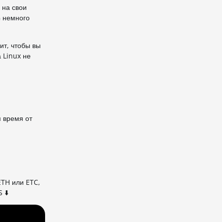
 на свои
G немного
ит, чтобы вы
 Linux не
 время от
TH или ETC,
 ⬇️