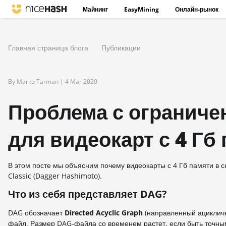
Майнинг
EasyMining
Онлайн-рынок
Главная страница блога
Публикации
By Marko Tarman |
4 Mar 2020
Проблема с огранич
для видеокарт с 4 Гб
В этом посте мы объясним почему видеокарты с 4 Гб памяти в 
Classic (Dagger Hashimoto).
Что из себя представляет DAG?
DAG обозначает
Directed Acyclic Graph
(направленный ацикличн
файл. Размер DAG-файла со временем растет, если быть точным