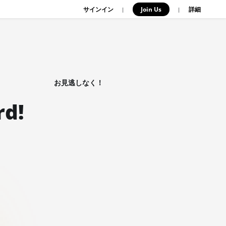
サインイン
Join Us
|
|
詳細
お見逃しなく！
rd!