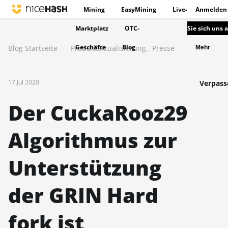
Mining
EasyMining
Live-
Anmelden
Marktplatz
OTC-
Sie sich uns 
Geschäfte
Blog
Blog Startseite
Produktaktualisierung
,
Presse
Mehr
17 Jul 2020
Verpasse
Der CuckaRooz29
Algorithmus zur
Unterstützung
der GRIN Hard
fork ist