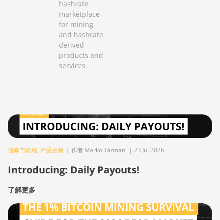
hashrate
marketplace
for mining
and hashrate
derived
products and
services.
指南与教程
,
产品更新
|
作者 Marko Tarman
|
23 Jul 2026
Introducing: Daily Payouts!
了解更多