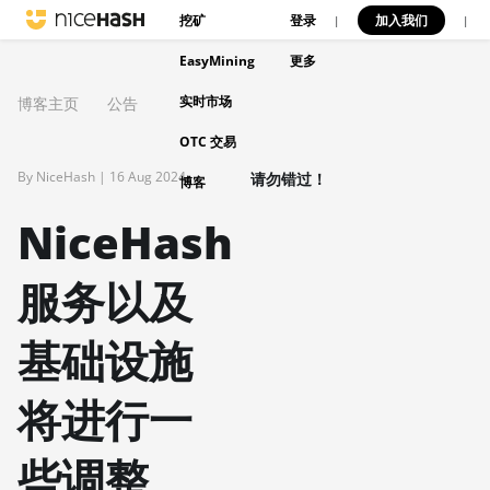
挖矿
登录
加入我们
|
|
EasyMining
更多
实时市场
博客主页
公告
OTC 交易
By NiceHash |
16 Aug 2024
请勿错过！
博客
NiceHash
服务以及
基础设施
将进行一
些调整