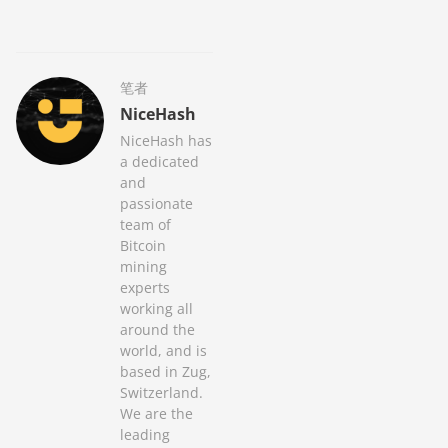
笔者
NiceHash
NiceHash has
a dedicated
and
passionate
team of
Bitcoin
mining
experts
working all
around the
world, and is
based in Zug,
Switzerland.
We are the
leading